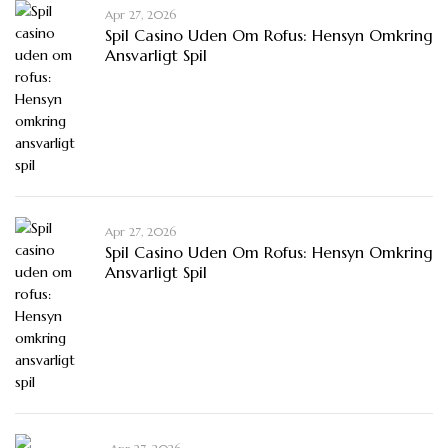
Apr 27, 2026
Spil Casino Uden Om Rofus: Hensyn Omkring
Ansvarligt Spil
Apr 27, 2026
Spil Casino Uden Om Rofus: Hensyn Omkring
Ansvarligt Spil