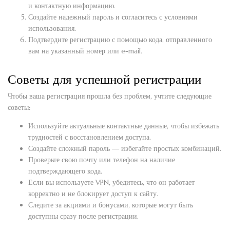
и контактную информацию.
Создайте надежный пароль и согласитесь с условиями
использования.
Подтвердите регистрацию с помощью кода, отправленного
вам на указанный номер или e-mail.
Советы для успешной регистрации
Чтобы ваша регистрация прошла без проблем, учтите следующие
советы:
Используйте актуальные контактные данные, чтобы избежать
трудностей с восстановлением доступа.
Создайте сложный пароль — избегайте простых комбинаций.
Проверьте свою почту или телефон на наличие
подтверждающего кода.
Если вы используете VPN, убедитесь, что он работает
корректно и не блокирует доступ к сайту.
Следите за акциями и бонусами, которые могут быть
доступны сразу после регистрации.