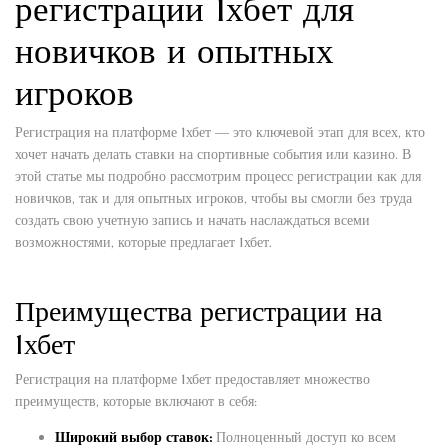
регистрации 1хбет для
новичков и опытных
игроков
Регистрация на платформе 1хбет — это ключевой этап для всех, кто
хочет начать делать ставки на спортивные события или казино. В
этой статье мы подробно рассмотрим процесс регистрации как для
новичков, так и для опытных игроков, чтобы вы смогли без труда
создать свою учетную запись и начать наслаждаться всеми
возможностями, которые предлагает 1хбет.
Преимущества регистрации на
1хбет
Регистрация на платформе 1хбет предоставляет множество
преимуществ, которые включают в себя:
Широкий выбор ставок:
Полноценный доступ ко всем