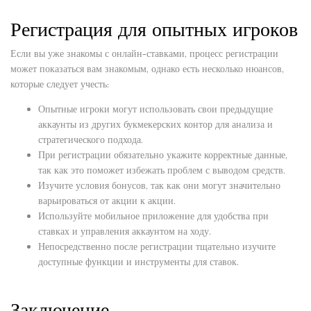
Регистрация для опытных игроков
Если вы уже знакомы с онлайн-ставками, процесс регистрации
может показаться вам знакомым, однако есть несколько нюансов,
которые следует учесть:
Опытные игроки могут использовать свои предыдущие
аккаунты из других букмекерских контор для анализа и
стратегического подхода.
При регистрации обязательно укажите корректные данные,
так как это поможет избежать проблем с выводом средств.
Изучите условия бонусов, так как они могут значительно
варьироваться от акции к акции.
Используйте мобильное приложение для удобства при
ставках и управления аккаунтом на ходу.
Непосредственно после регистрации тщательно изучите
доступные функции и инструменты для ставок.
Заключение