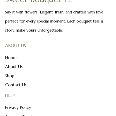
Say it with flowers! Elegant, fresh, and crafted with love
perfect for every special moment. Each bouquet tells a
story make yours unforgettable.
ABOUT US
Home
About Us
Shop
Contact Us
HELP
Privacy Policy