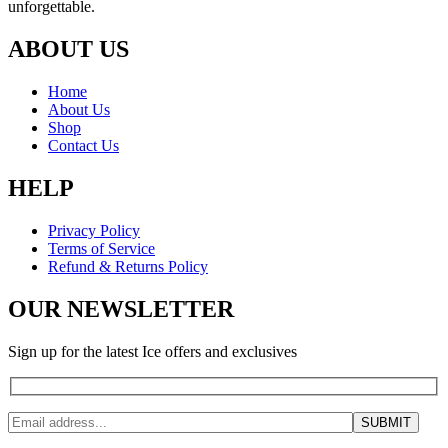
unforgettable.
ABOUT US
Home
About Us
Shop
Contact Us
HELP
Privacy Policy
Terms of Service
Refund & Returns Policy
OUR NEWSLETTER
Sign up for the latest Ice offers and exclusives