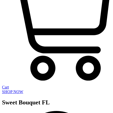
Cart
SHOP NOW
Sweet Bouquet FL