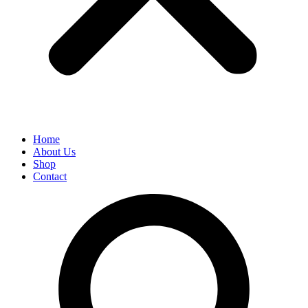
Home
About Us
Shop
Contact