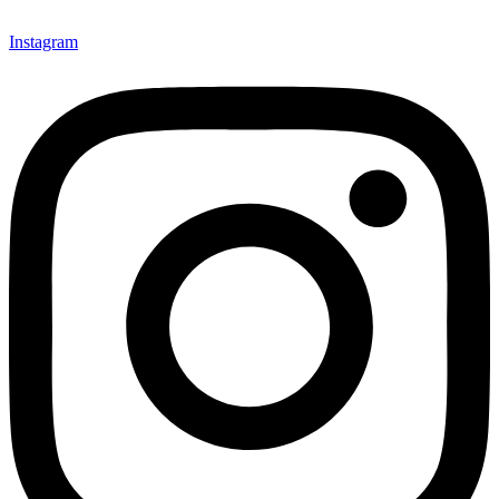
Instagram