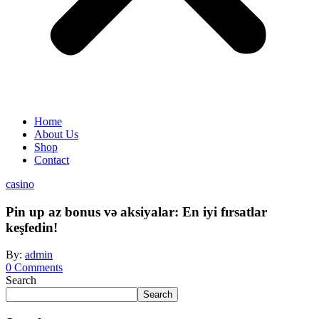
Home
About Us
Shop
Contact
casino
Pin up az bonus və aksiyalar: En iyi fırsatlar
keşfedin!
By:
admin
0
Comments
Search
Search