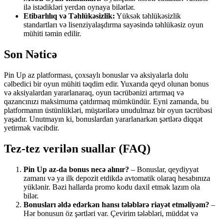
ilə istədikləri yerdən oynaya bilərlər.
Etibarlılıq və Təhlükəsizlik:
Yüksək təhlükəsizlik
standartları və lisenziyalaşdırma sayəsində təhlükəsiz oyun
mühiti təmin edilir.
Son Nəticə
Pin Up az platforması, çoxsaylı bonuslar və aksiyalarla dolu
cəlbedici bir oyun mühiti təqdim edir. Yuxarıda qeyd olunan bonus
və aksiyalardan yararlanaraq, oyun təcrübənizi artırmaq və
qazancınızı maksimuma çatdırmaq mümkündür. Eyni zamanda, bu
platformanın üstünlükləri, müştərilərə unudulmaz bir oyun təcrübəsi
yaşadır. Unutmayın ki, bonuslardan yararlanarkən şərtlərə diqqət
yetirmək vacibdir.
Tez-tez verilən suallar (FAQ)
Pin Up az-da bonus necə alınır?
– Bonuslar, qeydiyyat
zamanı və ya ilk depozit etdikdə avtomatik olaraq hesabınıza
yüklənir. Bəzi hallarda promo kodu daxil etmək lazım ola
bilər.
Bonusları əldə edərkən hansı tələblərə riayət etməliyəm?
–
Hər bonusun öz şərtləri var. Çevirim tələbləri, müddət və