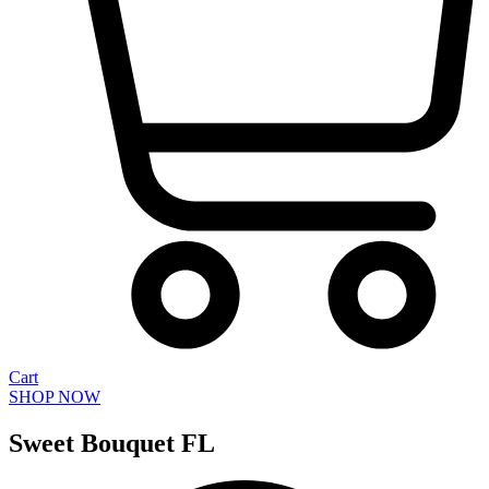
Cart
SHOP NOW
Sweet Bouquet FL