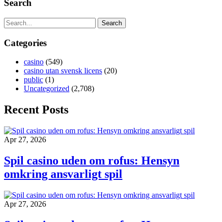
Search
Search
Categories
casino
(549)
casino utan svensk licens
(20)
public
(1)
Uncategorized
(2,708)
Recent Posts
Apr 27, 2026
Spil casino uden om rofus: Hensyn
omkring ansvarligt spil
Apr 27, 2026