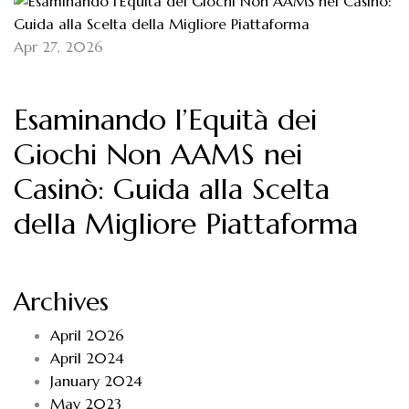
Apr 27, 2026
Esaminando l’Equità dei
Giochi Non AAMS nei
Casinò: Guida alla Scelta
della Migliore Piattaforma
Archives
April 2026
April 2024
January 2024
May 2023