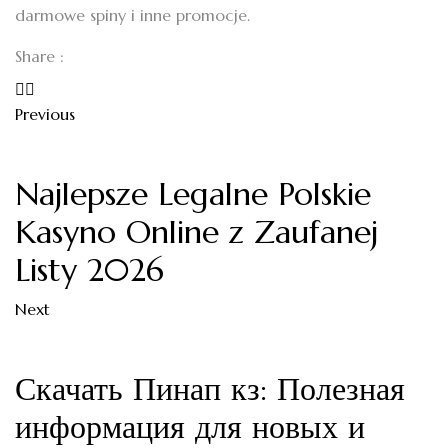
darmowe spiny i inne promocje.
Share :
Previous
Najlepsze Legalne Polskie
Kasyno Online z Zaufanej
Listy 2026
Next
Скачать Пинап кз: Полезная
информация для новых и