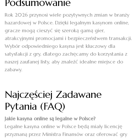
Podsumowanie
Rok 2026 przynosi wiele pozytywnych zmian w branży
hazardowej w Polsce. Dzięki legalnym kasynom online,
gracze mogą cieszyć się szeroką gamą gier,
atrakcyjnymi promocjami i bezpieczeństwem transakcji.
Wybór odpowiedniego kasyna jest kluczowy dla
satysfakcji z gry, dlatego zachęcamy do korzystania z
naszej zaufanej listy, aby znaleźć idealne miejsce do
zabawy.
Najczęściej Zadawane
Pytania (FAQ)
Jakie kasyna online są legalne w Polsce?
Legalne kasyna online w Polsce będą miały licencję
przyznaną przez Ministra Finansów oraz oferować gry