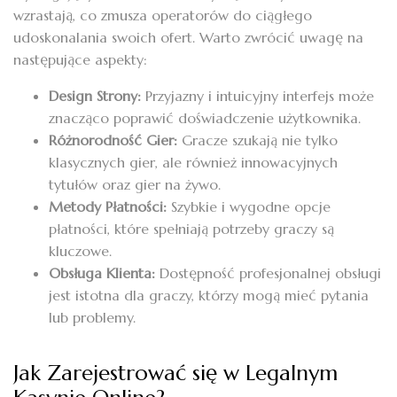
wzrastają, co zmusza operatorów do ciągłego
udoskonalania swoich ofert. Warto zwrócić uwagę na
następujące aspekty:
Design Strony:
Przyjazny i intuicyjny interfejs może
znacząco poprawić doświadczenie użytkownika.
Różnorodność Gier:
Gracze szukają nie tylko
klasycznych gier, ale również innowacyjnych
tytułów oraz gier na żywo.
Metody Płatności:
Szybkie i wygodne opcje
płatności, które spełniają potrzeby graczy są
kluczowe.
Obsługa Klienta:
Dostępność profesjonalnej obsługi
jest istotna dla graczy, którzy mogą mieć pytania
lub problemy.
Jak Zarejestrować się w Legalnym