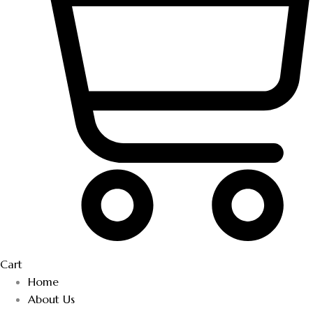
Cart
Home
About Us