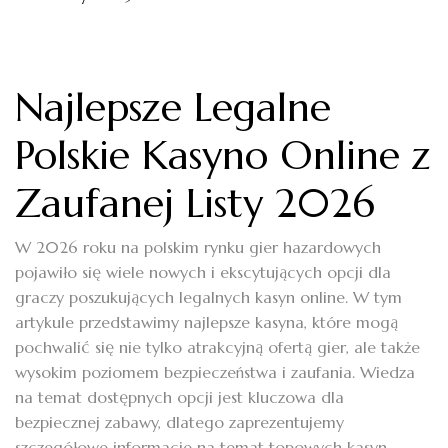
Najlepsze Legalne
Polskie Kasyno Online z
Zaufanej Listy 2026
W 2026 roku na polskim rynku gier hazardowych
pojawiło się wiele nowych i ekscytujących opcji dla
graczy poszukujących legalnych kasyn online. W tym
artykule przedstawimy najlepsze kasyna, które mogą
pochwalić się nie tylko atrakcyjną ofertą gier, ale także
wysokim poziomem bezpieczeństwa i zaufania. Wiedza
na temat dostępnych opcji jest kluczowa dla
bezpiecznej zabawy, dlatego zaprezentujemy
szczegółowe informacje na temat topowych kasyn