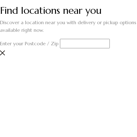
Find locations near you
Discover a location near you with delivery or pickup options
available right now.
Enter your Postcode / Zip