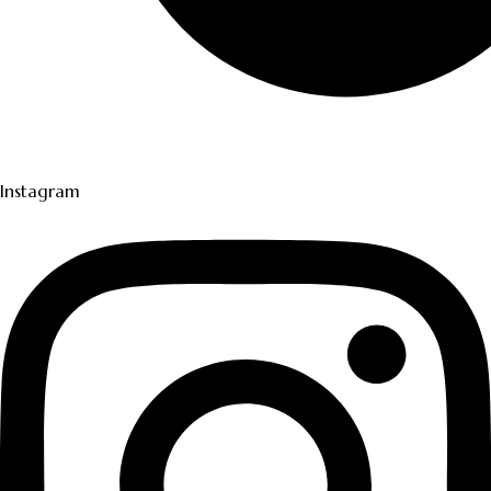
Instagram