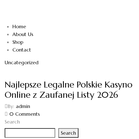
Home
About Us
Shop
Contact
Uncategorized
Najlepsze Legalne Polskie Kasyno
Online z Zaufanej Listy 2026
By:
admin
0
Comments
Search
Search