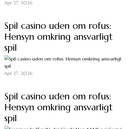
Apr 27, 2026
Spil casino uden om rofus:
Hensyn omkring ansvarligt
spil
Apr 27, 2026
Spil casino uden om rofus:
Hensyn omkring ansvarligt
spil