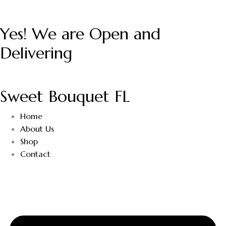
Yes! We are Open and
Delivering
Sweet Bouquet FL
Home
About Us
Shop
Contact