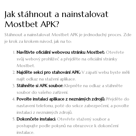
Jak stáhnout a nainstalovat
Mostbet APK?
Stáhnout a nainstalovat Mostbet APK je jednoduchý proces. Zde
je krok za krokem návod, jak na to:
Navštivte oficiální webovou stránku Mostbet:
Otevřete
svůj webový prohlížeč a přejděte na oficiální stránky
Mostbet.
Najděte sekci pro stahování APK:
V zápatí webu byste měli
najít odkaz na stažení aplikace.
Stáhněte si APK soubor:
Klepněte na odkaz a stáhněte
soubor do vašeho zařízení.
Povolte instalaci aplikace z neznámých zdrojů:
Přejděte do
nastavení telefonu, poté do sekce zabezpečení, a povolte
instalaci z neznámých zdrojů.
Dokončete instalaci:
Otevřete stažený soubor a
postupujte podle pokynů na obrazovce k dokončení
instalace.