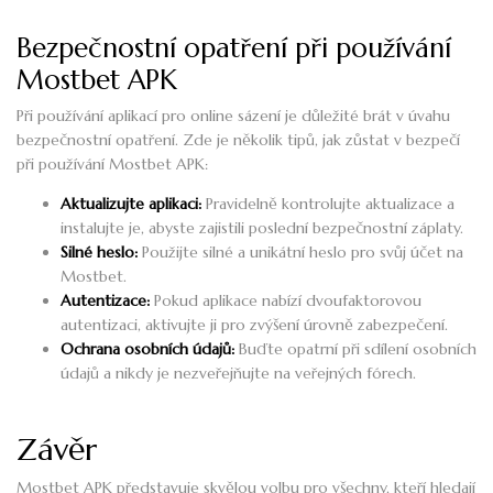
Bezpečnostní opatření při používání
Mostbet APK
Při používání aplikací pro online sázení je důležité brát v úvahu
bezpečnostní opatření. Zde je několik tipů, jak zůstat v bezpečí
při používání Mostbet APK:
Aktualizujte aplikaci:
Pravidelně kontrolujte aktualizace a
instalujte je, abyste zajistili poslední bezpečnostní záplaty.
Silné heslo:
Použijte silné a unikátní heslo pro svůj účet na
Mostbet.
Autentizace:
Pokud aplikace nabízí dvoufaktorovou
autentizaci, aktivujte ji pro zvýšení úrovně zabezpečení.
Ochrana osobních údajů:
Buďte opatrní při sdílení osobních
údajů a nikdy je nezveřejňujte na veřejných fórech.
Závěr
Mostbet APK představuje skvělou volbu pro všechny, kteří hledají