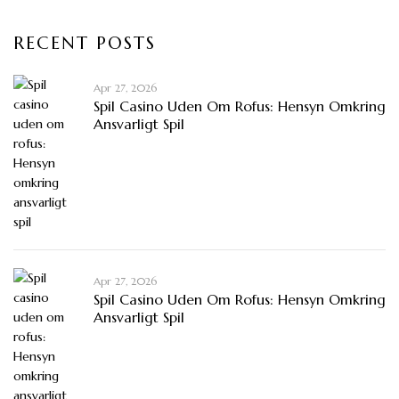
RECENT POSTS
Apr 27, 2026
Spil Casino Uden Om Rofus: Hensyn Omkring
Ansvarligt Spil
Apr 27, 2026
Spil Casino Uden Om Rofus: Hensyn Omkring
Ansvarligt Spil