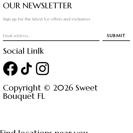
OUR NEWSLETTER
Sign up for the latest Ice offers and exclusives
Social Linlk
Copyright © 2026 Sweet
Bouquet FL