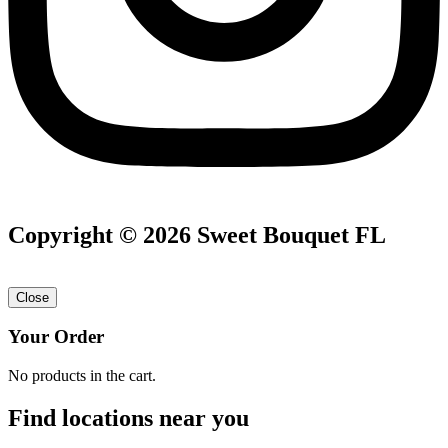
Copyright © 2026 Sweet Bouquet FL
Close
Your Order
No products in the cart.
Find locations near you