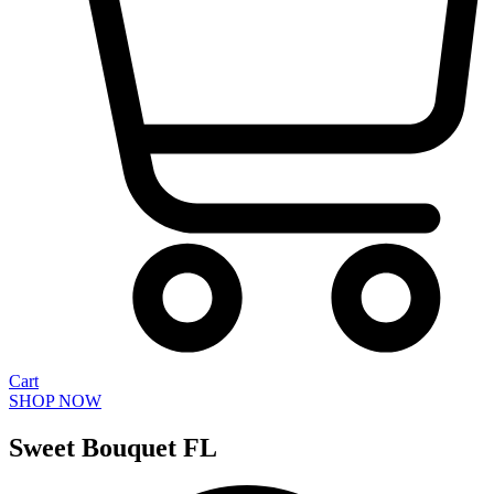
Cart
SHOP NOW
Sweet Bouquet FL