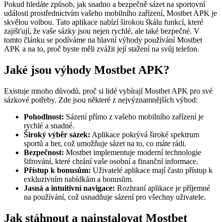
Pokud hledáte způsob, jak snadno a bezpečně sázet na sportovní
události prostřednictvím vašeho mobilního zařízení, Mostbet APK je
skvělou volbou. Tato aplikace nabízí širokou škálu funkcí, které
zajišťují, že vaše sázky jsou nejen rychlé, ale také bezpečné. V
tomto článku se podíváme na hlavní výhody používání Mostbet
APK a na to, proč byste měli zvážit její stažení na svůj telefon.
Jaké jsou výhody Mostbet APK?
Existuje mnoho důvodů, proč si lidé vybírají Mostbet APK pro své
sázkové potřeby. Zde jsou některé z nejvýznamnějších výhod:
Pohodlnost:
Sázení přímo z vašeho mobilního zařízení je
rychlé a snadné.
Široký výběr sázek:
Aplikace pokrývá široké spektrum
sportů a her, což umožňuje sázet na to, co máte rádi.
Bezpečnost:
Mostbet implementuje moderní technologie
šifrování, které chrání vaše osobní a finanční informace.
Přístup k bonusům:
Uživatelé aplikace mají často přístup k
exkluzivním nabídkám a bonusům.
Jasná a intuitivní navigace:
Rozhraní aplikace je příjemné
na používání, což usnadňuje sázení pro všechny uživatele.
Jak stáhnout a nainstalovat Mostbet