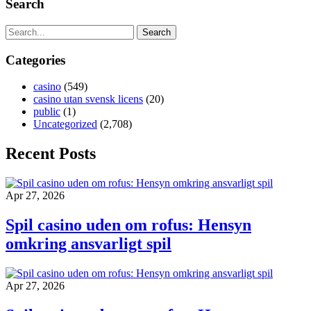
Search
Search
Categories
casino
(549)
casino utan svensk licens
(20)
public
(1)
Uncategorized
(2,708)
Recent Posts
Apr 27, 2026
Spil casino uden om rofus: Hensyn
omkring ansvarligt spil
Apr 27, 2026