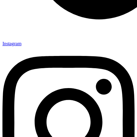
Instagram