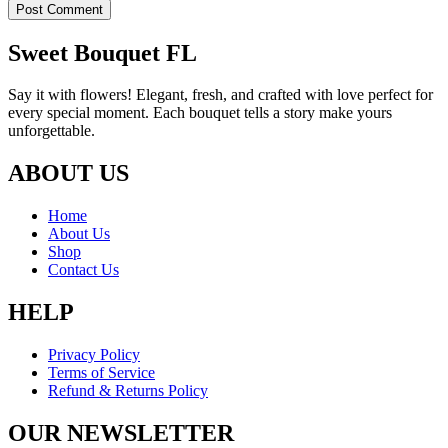
Sweet Bouquet FL
Say it with flowers! Elegant, fresh, and crafted with love perfect for
every special moment. Each bouquet tells a story make yours
unforgettable.
ABOUT US
Home
About Us
Shop
Contact Us
HELP
Privacy Policy
Terms of Service
Refund & Returns Policy
OUR NEWSLETTER