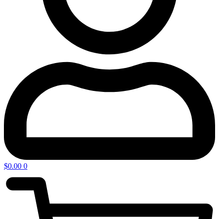
$
0.00
0