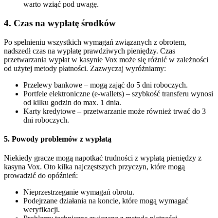
warto wziąć pod uwagę.
4. Czas na wypłatę środków
Po spełnieniu wszystkich wymagań związanych z obrotem,
nadszedł czas na wypłatę prawdziwych pieniędzy. Czas
przetwarzania wypłat w kasynie Vox może się różnić w zależności
od użytej metody płatności. Zazwyczaj wyróżniamy:
Przelewy bankowe – mogą zająć do 5 dni roboczych.
Portfele elektroniczne (e-wallets) – szybkość transferu wynosi
od kilku godzin do max. 1 dnia.
Karty kredytowe – przetwarzanie może również trwać do 3
dni roboczych.
5. Powody problemów z wypłatą
Niekiedy gracze mogą napotkać trudności z wypłatą pieniędzy z
kasyna Vox. Oto kilka najczęstszych przyczyn, które mogą
prowadzić do opóźnień:
Nieprzestrzeganie wymagań obrotu.
Podejrzane działania na koncie, które mogą wymagać
weryfikacji.