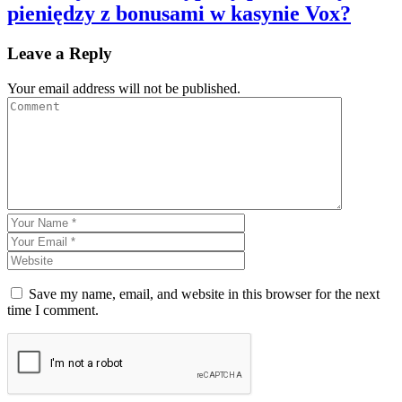
pieniędzy z bonusami w kasynie Vox?
Leave a Reply
Your email address will not be published.
Save my name, email, and website in this browser for the next
time I comment.