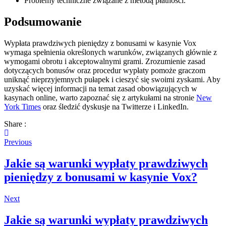
Problemy techniczne związane z metodą płatności.
Podsumowanie
Wypłata prawdziwych pieniędzy z bonusami w kasynie Vox
wymaga spełnienia określonych warunków, związanych głównie z
wymogami obrotu i akceptowalnymi grami. Zrozumienie zasad
dotyczących bonusów oraz procedur wypłaty pomoże graczom
uniknąć nieprzyjemnych pułapek i cieszyć się swoimi zyskami. Aby
uzyskać więcej informacji na temat zasad obowiązujących w
kasynach online, warto zapoznać się z artykułami na stronie
New
York Times
oraz śledzić dyskusje na Twitterze i LinkedIn.
Share :
Previous
Jakie są warunki wypłaty prawdziwych
pieniędzy z bonusami w kasynie Vox?
Next
Jakie są warunki wypłaty prawdziwych