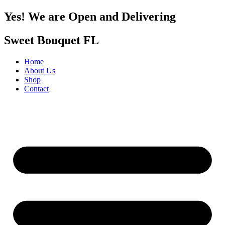
Yes! We are Open and Delivering
Sweet Bouquet FL
Home
About Us
Shop
Contact