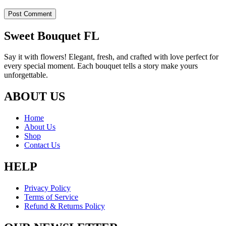
Sweet Bouquet FL
Say it with flowers! Elegant, fresh, and crafted with love perfect for
every special moment. Each bouquet tells a story make yours
unforgettable.
ABOUT US
Home
About Us
Shop
Contact Us
HELP
Privacy Policy
Terms of Service
Refund & Returns Policy