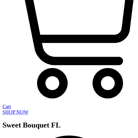
Cart
SHOP NOW
Sweet Bouquet FL