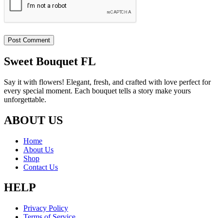
Sweet Bouquet FL
Say it with flowers! Elegant, fresh, and crafted with love perfect for
every special moment. Each bouquet tells a story make yours
unforgettable.
ABOUT US
Home
About Us
Shop
Contact Us
HELP
Privacy Policy
Terms of Service