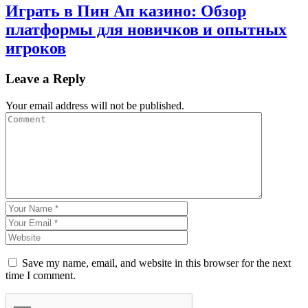
Играть в Пин Ап казино: Обзор
платформы для новичков и опытных
игроков
Leave a Reply
Your email address will not be published.
Save my name, email, and website in this browser for the next
time I comment.