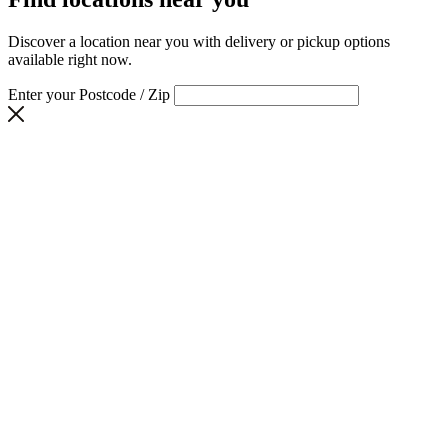
Discover a location near you with delivery or pickup options
available right now.
Enter your Postcode / Zip