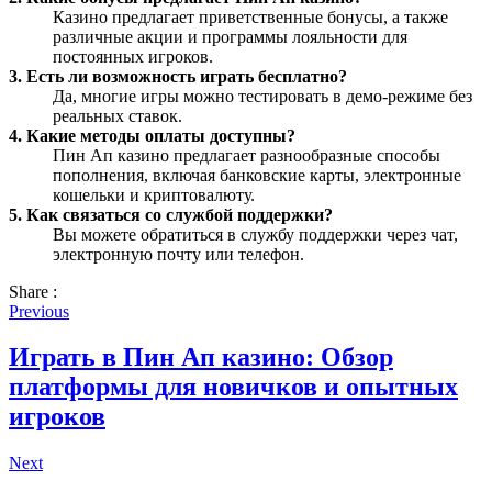
Казино предлагает приветственные бонусы, а также
различные акции и программы лояльности для
постоянных игроков.
3. Есть ли возможность играть бесплатно?
Да, многие игры можно тестировать в демо-режиме без
реальных ставок.
4. Какие методы оплаты доступны?
Пин Ап казино предлагает разнообразные способы
пополнения, включая банковские карты, электронные
кошельки и криптовалюту.
5. Как связаться со службой поддержки?
Вы можете обратиться в службу поддержки через чат,
электронную почту или телефон.
Share :
Previous
Играть в Пин Ап казино: Обзор
платформы для новичков и опытных
игроков
Next