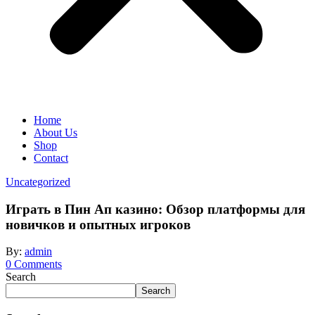
Home
About Us
Shop
Contact
Uncategorized
Играть в Пин Ап казино: Обзор платформы для
новичков и опытных игроков
By:
admin
0
Comments
Search
Search