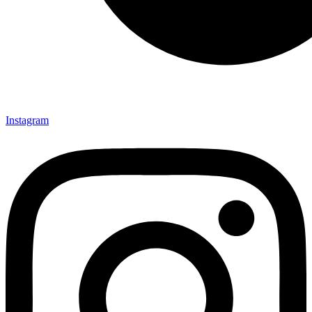
Instagram