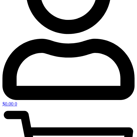
$
0.00
0