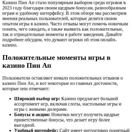
Казино Пин Ап стало популярным выбором среди игроков в
2023 году благодаря своим щедрым бонусам, разнообразным
играм и удобному интерфейсу. В этом обзоре мы рассмотрим
мнения реальных пользователей, которые делятся своим
опытом игры в казино. Часто отзывы могут помочь новичкам
понять, чего ожидать, а также выявить как положительные,
так и отрицательные моменты в работе заведения. Давайте
подробнее обсудим, что думают игроки об этом онлайн-
казино.
Положительные моменты игры в
казино Пин Ап
Пользователи оставляют немало положительных отзывов о
казино Пин Ап, и вот некоторые из главных достоинств,
которые они отмечают:
Широкий выбор игр:
Казино предлагает большой
ассортимент игр, включая слоты, настольные игры и
игры с живыми дилерами.
Бонусы и акции:
Новички могут получить щедрые
приветственные бонусы, что делает игру более
выгодной.
Удобный интерфейс:
Сайт имеет интуитивно понятный