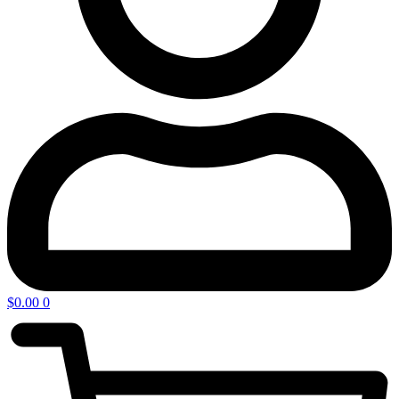
$
0.00
0