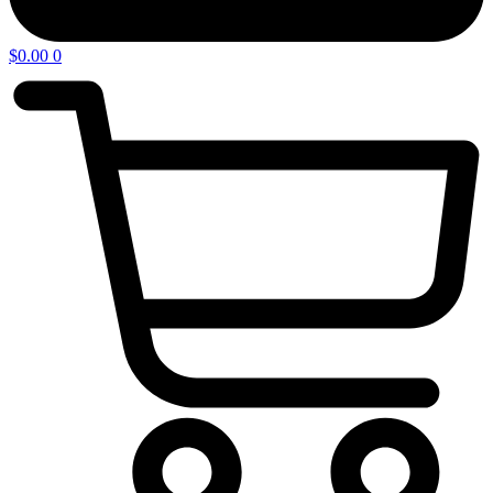
$
0.00
0