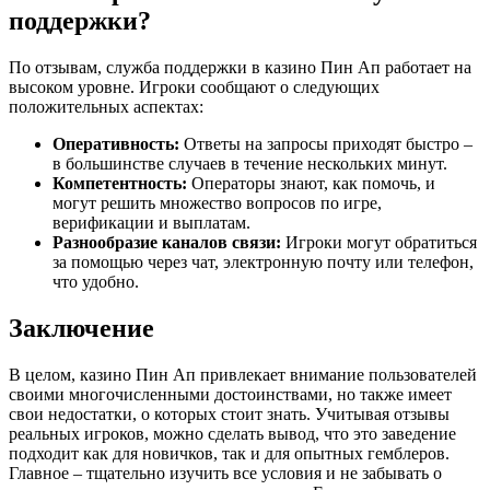
поддержки?
По отзывам, служба поддержки в казино Пин Ап работает на
высоком уровне. Игроки сообщают о следующих
положительных аспектах:
Оперативность:
Ответы на запросы приходят быстро –
в большинстве случаев в течение нескольких минут.
Компетентность:
Операторы знают, как помочь, и
могут решить множество вопросов по игре,
верификации и выплатам.
Разнообразие каналов связи:
Игроки могут обратиться
за помощью через чат, электронную почту или телефон,
что удобно.
Заключение
В целом, казино Пин Ап привлекает внимание пользователей
своими многочисленными достоинствами, но также имеет
свои недостатки, о которых стоит знать. Учитывая отзывы
реальных игроков, можно сделать вывод, что это заведение
подходит как для новичков, так и для опытных гемблеров.
Главное – тщательно изучить все условия и не забывать о