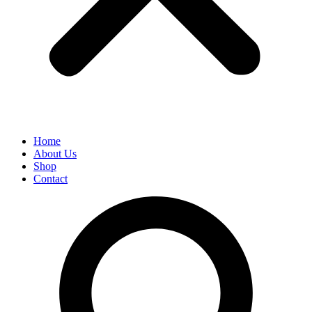
Home
About Us
Shop
Contact