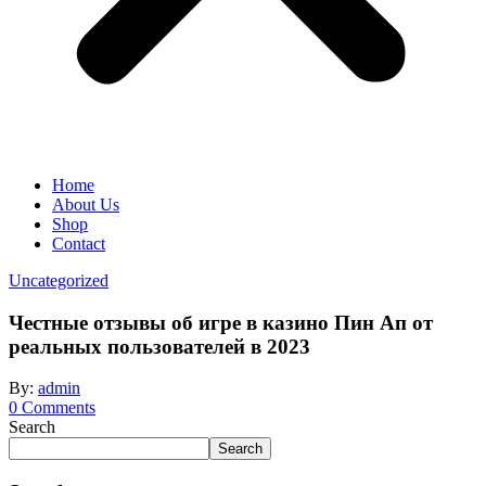
Home
About Us
Shop
Contact
Uncategorized
Честные отзывы об игре в казино Пин Ап от
реальных пользователей в 2023
By:
admin
0
Comments
Search
Search