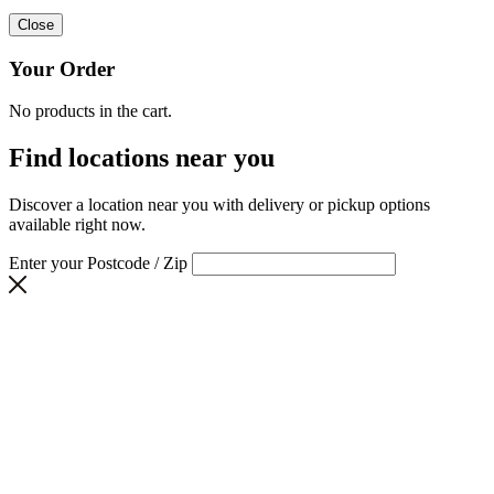
Close
Your Order
No products in the cart.
Find locations near you
Discover a location near you with delivery or pickup options
available right now.
Enter your Postcode / Zip