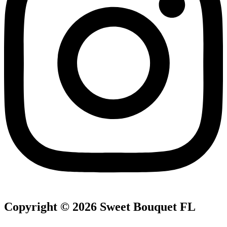
Copyright © 2026 Sweet Bouquet FL