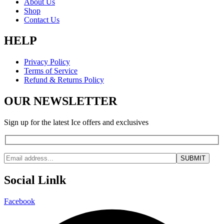
About Us
Shop
Contact Us
HELP
Privacy Policy
Terms of Service
Refund & Returns Policy
OUR NEWSLETTER
Sign up for the latest Ice offers and exclusives
Social Linlk
Facebook