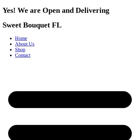
Yes! We are Open and Delivering
Sweet Bouquet FL
Home
About Us
Shop
Contact