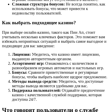
Сложная структура бонусов:
Не всегда понятно, как
использовать бонусы, что может привести к
недовольству пользователей.
Как выбрать подходящее казино?
При выборе онлайн-казино, такого как Пин Ап, стоит
учитывать несколько ключевых факторов. Это поможет вам
избежать неприятных ситуаций и выбрать самое выгодное и
подходящее для вас заведение:
Лицензия:
Убедитесь, что казино имеет лицензию,
выданную авторитетным органом.
Ассортимент игр:
Ознакомьтесь с количеством и
разнообразием игровых автоматов и настольных игр.
Бонусы:
Сравните приветственные и регулярные
бонусы, чтобы выбрать наиболее щедрое предложение.
Методы вывода средств:
Убедитесь, что доступные
методы вывода являются удобными для вас.
Поддержка пользователей:
Отдавайте предпочтение
казино с качественной службой поддержки, которая
доступна 24/7.
Что говорят пользователи о службе