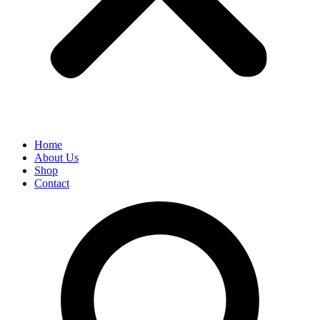
Home
About Us
Shop
Contact