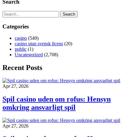
Search
Search
Categories
casino
(549)
casino utan svensk licens
(20)
public
(1)
Uncategorized
(2,708)
Recent Posts
Apr 27, 2026
Spil casino uden om rofus: Hensyn
omkring ansvarligt spil
Apr 27, 2026