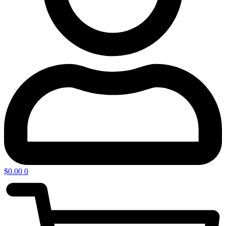
$
0.00
0