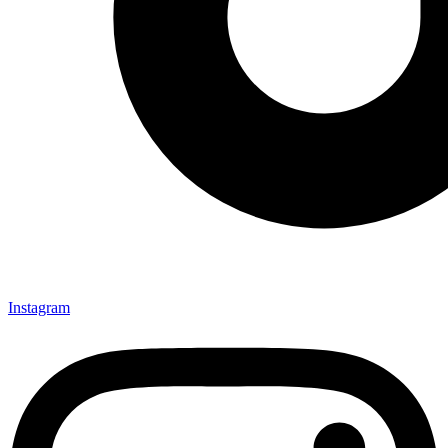
Instagram