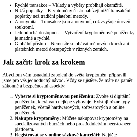
Rychlé transakce – Vklady a výběry probíhají okamžitě.
Nižší poplatky – Kryptoměny často nabízejí nižší transakční
poplatky než tradiční platební metody.
Anonymita – Transakce jsou anonymní, což zvyšuje úroveň
soukromí.
Jednoduchá dostupnost – Vytvoření kryptoměnové peněženky
je snadné a rychlé.
Globální přístup – Nemusíte se obávat měnových kurzů ani
platebních metod dostupných v různých zemích.
Jak začít: krok za krokem
Abychom vám usnadnili zapojení do světa kryptoměn, připravili
jsme pro vás jednoduchý návod. Vždy se ujistěte, že máte na paměti
zákonné a bezpečnostní aspekty:
Vyberte si kryptoměnovou peněženku:
Zvolte si digitální
peněženku, která vám nejlépe vyhovuje. Existují různé typy
peněženek, včetně hardwarových, softwarových a online
peněženek.
Nakupte kryptoměny:
Můžete nakupovat kryptoměny na
specializovaných burzách nebo prostřednictvím peer-to-peer
platforem.
Registrovat se v online sázkové kanceláři:
Najděte