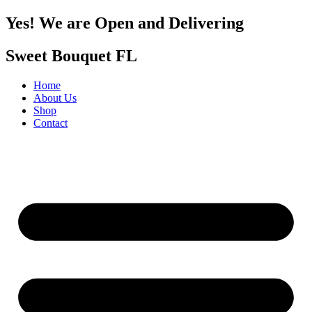
Yes! We are Open and Delivering
Sweet Bouquet FL
Home
About Us
Shop
Contact