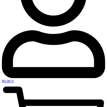
$
0.00
0