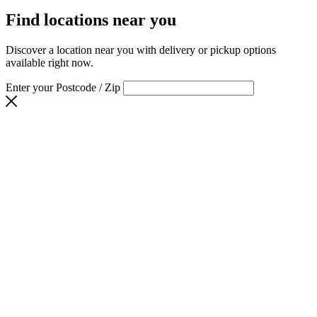
Find locations near you
Discover a location near you with delivery or pickup options
available right now.
Enter your Postcode / Zip