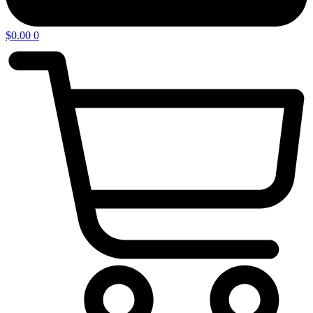
$
0.00
0