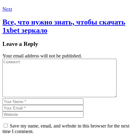
Next
Все, что нужно знать, чтобы скачать
1xbet зеркало
Leave a Reply
Your email address will not be published.
Save my name, email, and website in this browser for the next
time I comment.