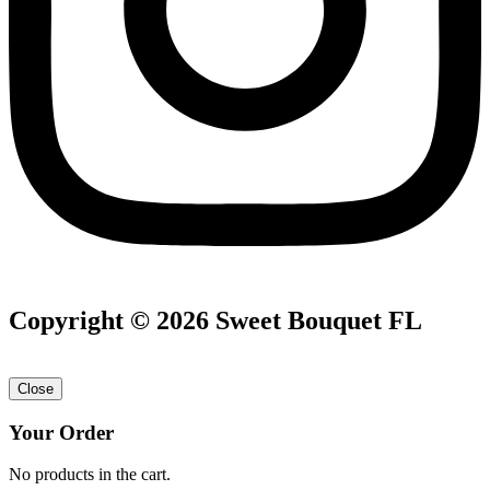
Copyright © 2026 Sweet Bouquet FL
Close
Your Order
No products in the cart.