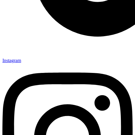
Instagram