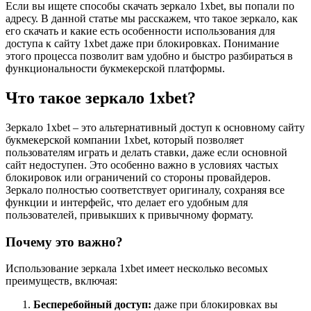
Если вы ищете способы скачать зеркало 1xbet, вы попали по
адресу. В данной статье мы расскажем, что такое зеркало, как
его скачать и какие есть особенности использования для
доступа к сайту 1xbet даже при блокировках. Понимание
этого процесса позволит вам удобно и быстро разбираться в
функциональности букмекерской платформы.
Что такое зеркало 1xbet?
Зеркало 1xbet – это альтернативный доступ к основному сайту
букмекерской компании 1xbet, который позволяет
пользователям играть и делать ставки, даже если основной
сайт недоступен. Это особенно важно в условиях частых
блокировок или ограничений со стороны провайдеров.
Зеркало полностью соответствует оригиналу, сохраняя все
функции и интерфейс, что делает его удобным для
пользователей, привыкших к привычному формату.
Почему это важно?
Использование зеркала 1xbet имеет несколько весомых
преимуществ, включая:
Бесперебойный доступ:
даже при блокировках вы