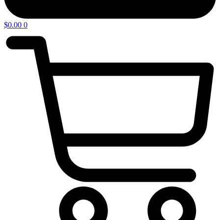
$
0.00
0