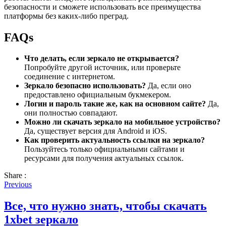
безопасности и сможете использовать все преимущества
платформы без каких-либо преград.
FAQs
Что делать, если зеркало не открывается?
Попробуйте другой источник, или проверьте
соединение с интернетом.
Зеркало безопасно использовать?
Да, если оно
предоставлено официальным букмекером.
Логин и пароль такие же, как на основном сайте?
Да,
они полностью совпадают.
Можно ли скачать зеркало на мобильное устройство?
Да, существует версия для Android и iOS.
Как проверить актуальность ссылки на зеркало?
Пользуйтесь только официальными сайтами и
ресурсами для получения актуальных ссылок.
Share :
Previous
Все, что нужно знать, чтобы скачать
1xbet зеркало