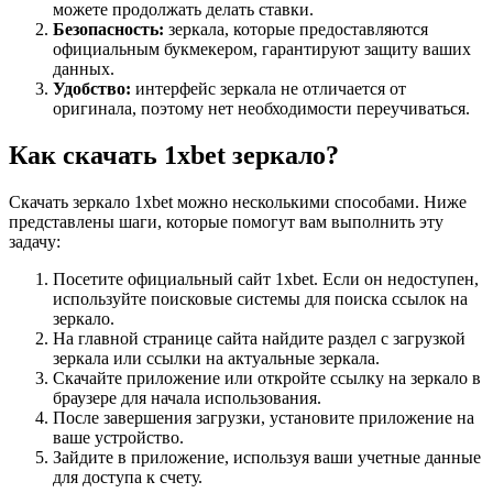
можете продолжать делать ставки.
Безопасность:
зеркала, которые предоставляются
официальным букмекером, гарантируют защиту ваших
данных.
Удобство:
интерфейс зеркала не отличается от
оригинала, поэтому нет необходимости переучиваться.
Как скачать 1xbet зеркало?
Скачать зеркало 1xbet можно несколькими способами. Ниже
представлены шаги, которые помогут вам выполнить эту
задачу:
Посетите официальный сайт 1xbet. Если он недоступен,
используйте поисковые системы для поиска ссылок на
зеркало.
На главной странице сайта найдите раздел с загрузкой
зеркала или ссылки на актуальные зеркала.
Скачайте приложение или откройте ссылку на зеркало в
браузере для начала использования.
После завершения загрузки, установите приложение на
ваше устройство.
Зайдите в приложение, используя ваши учетные данные
для доступа к счету.