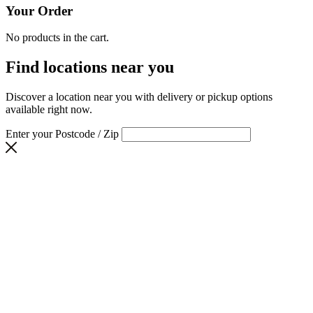
Your Order
No products in the cart.
Find locations near you
Discover a location near you with delivery or pickup options
available right now.
Enter your Postcode / Zip