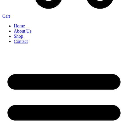
Cart
Home
About Us
Shop
Contact