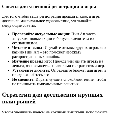
Советы для успешной регистрации и игры
Для того чтобы ваша регистрация прошла гладко, а игра
доставила максимальное удовольствие, учитывайте
следующие советы:
Проверяйте актуальные акции:
Пин Ап часто
запускает новые акции и бонусы, следите за их
объявлениями.
Читаете отзывы:
Изучайте отзывы других игроков о
казино Пин Ап – это поможет избежать
распространенных ошибок.
Изучение правил игр:
Прежде чем начать играть на
деньги, ознакомьтесь с правилами и стратегиями игр.
Установите лимиты:
Определите бюджет для игры и
придерживайтесь его.
Не спешите:
Играть лучше в спокойном темпе, чтобы
не принимать импульсивные решения.
Стратегии для достижения крупных
выигрышей
Чтобы увеличить шансы на крупный выигрыш, используйте