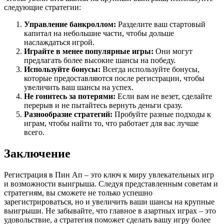
следующие стратегии:
Управление банкроллом:
Разделите ваш стартовый
капитал на небольшие части, чтобы дольше
наслаждаться игрой.
Играйте в менее популярные игры:
Они могут
предлагать более высокие шансы на победу.
Используйте бонусы:
Всегда используйте бонусы,
которые предоставляются после регистрации, чтобы
увеличить ваш шансы на успех.
Не гонитесь за потерями:
Если вам не везет, сделайте
перерыв и не пытайтесь вернуть деньги сразу.
Разнообразие стратегий:
Пробуйте разные подходы к
играм, чтобы найти то, что работает для вас лучше
всего.
Заключение
Регистрация в Пин Ап – это ключ к миру увлекательных игр
и возможности выигрыша. Следуя представленным советам и
стратегиям, вы сможете не только успешно
зарегистрироваться, но и увеличить ваши шансы на крупные
выигрыши. Не забывайте, что главное в азартных играх – это
удовольствие, а стратегия поможет сделать вашу игру более