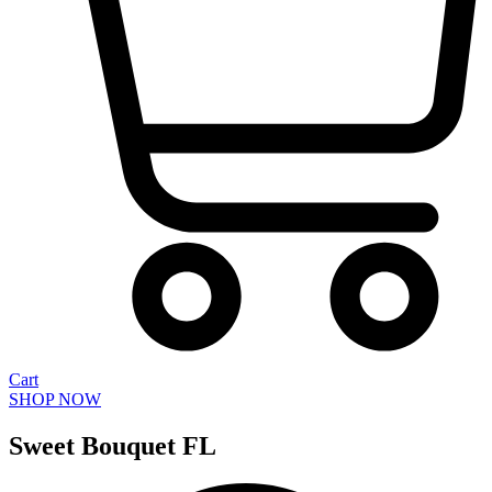
Cart
SHOP NOW
Sweet Bouquet FL