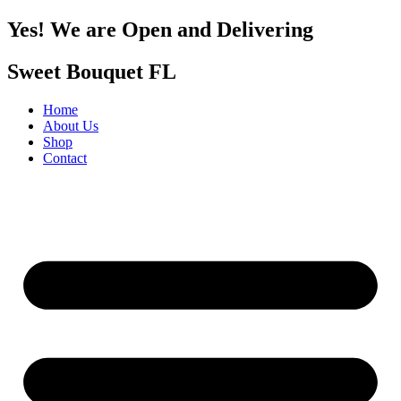
Yes! We are Open and Delivering
Sweet Bouquet FL
Home
About Us
Shop
Contact