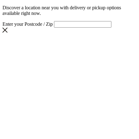
Discover a location near you with delivery or pickup options
available right now.
Enter your Postcode / Zip