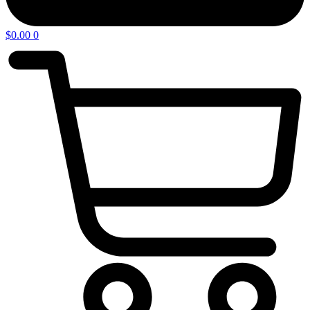
$
0.00
0