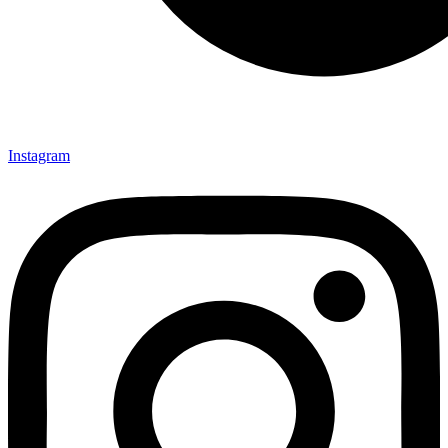
Instagram