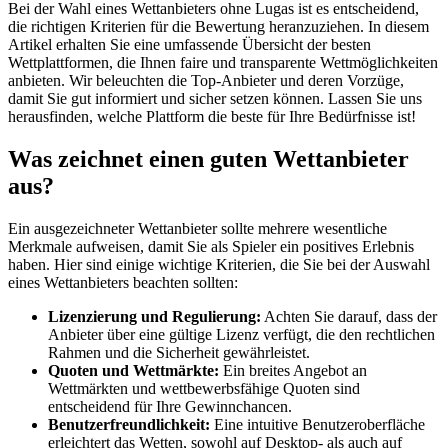
Bei der Wahl eines Wettanbieters ohne Lugas ist es entscheidend,
die richtigen Kriterien für die Bewertung heranzuziehen. In diesem
Artikel erhalten Sie eine umfassende Übersicht der besten
Wettplattformen, die Ihnen faire und transparente Wettmöglichkeiten
anbieten. Wir beleuchten die Top-Anbieter und deren Vorzüge,
damit Sie gut informiert und sicher setzen können. Lassen Sie uns
herausfinden, welche Plattform die beste für Ihre Bedürfnisse ist!
Was zeichnet einen guten Wettanbieter
aus?
Ein ausgezeichneter Wettanbieter sollte mehrere wesentliche
Merkmale aufweisen, damit Sie als Spieler ein positives Erlebnis
haben. Hier sind einige wichtige Kriterien, die Sie bei der Auswahl
eines Wettanbieters beachten sollten:
Lizenzierung und Regulierung:
Achten Sie darauf, dass der
Anbieter über eine gültige Lizenz verfügt, die den rechtlichen
Rahmen und die Sicherheit gewährleistet.
Quoten und Wettmärkte:
Ein breites Angebot an
Wettmärkten und wettbewerbsfähige Quoten sind
entscheidend für Ihre Gewinnchancen.
Benutzerfreundlichkeit:
Eine intuitive Benutzeroberfläche
erleichtert das Wetten, sowohl auf Desktop- als auch auf