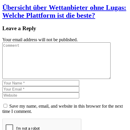
Übersicht über Wettanbieter ohne Lugas:
Welche Plattform ist die beste?
Leave a Reply
Your email address will not be published.
Save my name, email, and website in this browser for the next
time I comment.