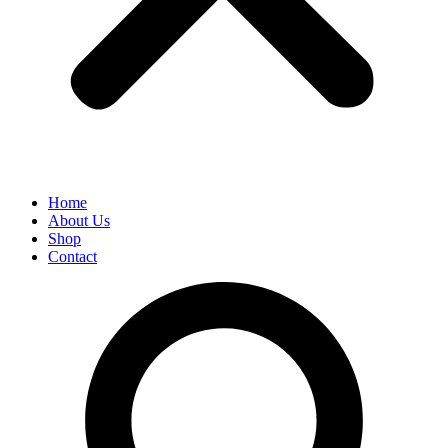
Home
About Us
Shop
Contact