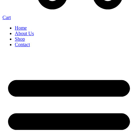
Cart
Home
About Us
Shop
Contact