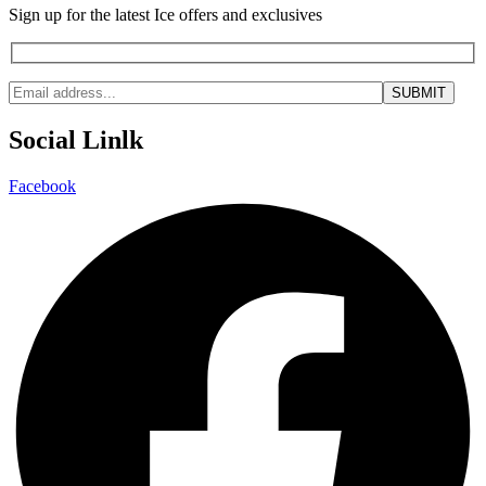
Sign up for the latest Ice offers and exclusives
Social Linlk
Facebook