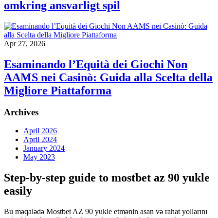
omkring ansvarligt spil
Apr 27, 2026
Esaminando l’Equità dei Giochi Non
AAMS nei Casinò: Guida alla Scelta della
Migliore Piattaforma
Archives
April 2026
April 2024
January 2024
May 2023
Step-by-step guide to mostbet az 90 yukle
easily
Bu məqalədə Mostbet AZ 90 yukle etmənin asan və rahat yollarını