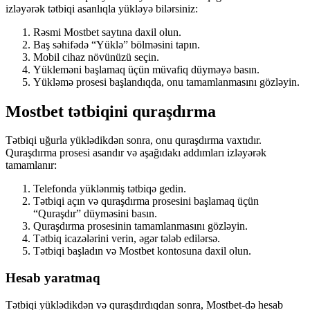
izləyərək tətbiqi asanlıqla yükləyə bilərsiniz:
Rəsmi Mostbet saytına daxil olun.
Baş səhifədə “Yüklə” bölməsini tapın.
Mobil cihaz növünüzü seçin.
Yükleməni başlamaq üçün müvafiq düyməyə basın.
Yükləmə prosesi başlandıqda, onu tamamlanmasını gözləyin.
Mostbet tətbiqini quraşdırma
Tətbiqi uğurla yüklədikdən sonra, onu quraşdırma vaxtıdır.
Quraşdırma prosesi asandır və aşağıdakı addımları izləyərək
tamamlanır:
Telefonda yüklənmiş tətbiqə gedin.
Tətbiqi açın və quraşdırma prosesini başlamaq üçün
“Quraşdır” düyməsini basın.
Quraşdırma prosesinin tamamlanmasını gözləyin.
Tətbiq icazələrini verin, əgər tələb edilərsə.
Tətbiqi başladın və Mostbet kontosuna daxil olun.
Hesab yaratmaq
Tətbiqi yüklədikdən və quraşdırdıqdan sonra, Mostbet-də hesab