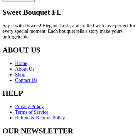
Sweet Bouquet FL
Say it with flowers! Elegant, fresh, and crafted with love perfect for
every special moment. Each bouquet tells a story make yours
unforgettable.
ABOUT US
Home
About Us
Shop
Contact Us
HELP
Privacy Policy
Terms of Service
Refund & Returns Policy
OUR NEWSLETTER