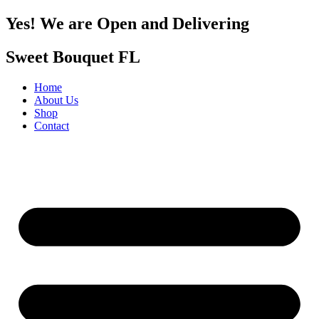
Yes! We are Open and Delivering
Sweet Bouquet FL
Home
About Us
Shop
Contact