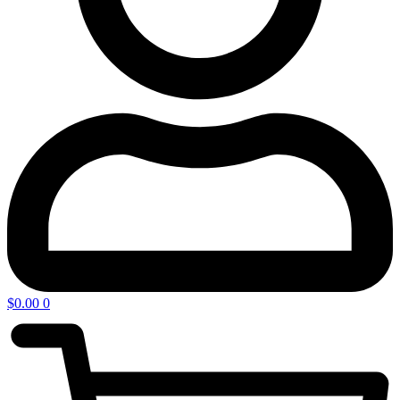
$
0.00
0