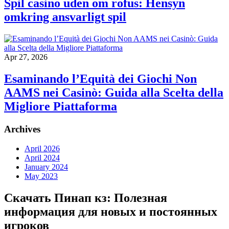
Spil casino uden om rofus: Hensyn
omkring ansvarligt spil
Apr 27, 2026
Esaminando l’Equità dei Giochi Non
AAMS nei Casinò: Guida alla Scelta della
Migliore Piattaforma
Archives
April 2026
April 2024
January 2024
May 2023
Скачать Пинап кз: Полезная
информация для новых и постоянных
игроков