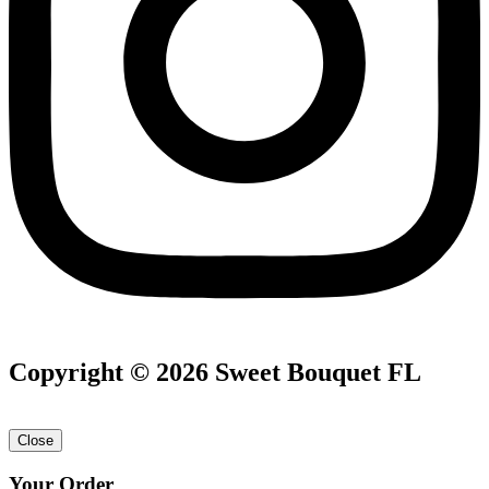
Copyright © 2026 Sweet Bouquet FL
Close
Your Order