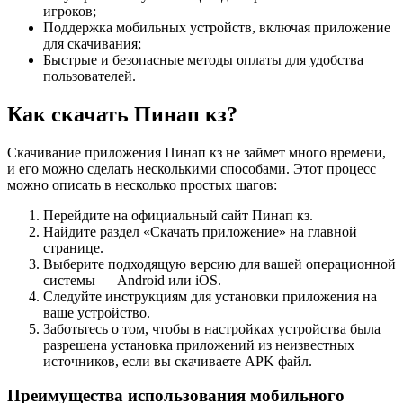
игроков;
Поддержка мобильных устройств, включая приложение
для скачивания;
Быстрые и безопасные методы оплаты для удобства
пользователей.
Как скачать Пинап кз?
Скачивание приложения Пинап кз не займет много времени,
и его можно сделать несколькими способами. Этот процесс
можно описать в несколько простых шагов:
Перейдите на официальный сайт Пинап кз.
Найдите раздел «Скачать приложение» на главной
странице.
Выберите подходящую версию для вашей операционной
системы — Android или iOS.
Следуйте инструкциям для установки приложения на
ваше устройство.
Заботьтесь о том, чтобы в настройках устройства была
разрешена установка приложений из неизвестных
источников, если вы скачиваете APK файл.
Преимущества использования мобильного