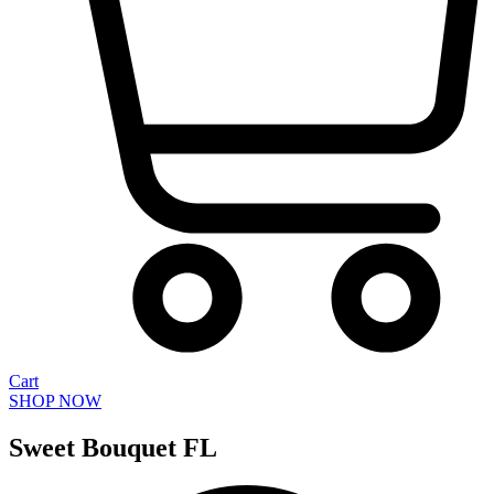
Cart
SHOP NOW
Sweet Bouquet FL