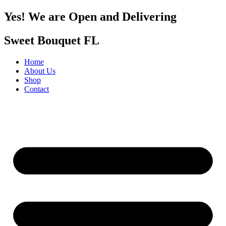
Yes! We are Open and Delivering
Sweet Bouquet FL
Home
About Us
Shop
Contact