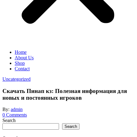
Home
About Us
Shop
Contact
Uncategorized
Скачать Пинап кз: Полезная информация для
новых и постоянных игроков
By:
admin
0
Comments
Search
Search