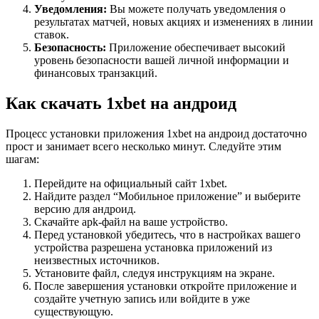
Уведомления:
Вы можете получать уведомления о
результатах матчей, новых акциях и изменениях в линии
ставок.
Безопасность:
Приложение обеспечивает высокий
уровень безопасности вашей личной информации и
финансовых транзакций.
Как скачать 1xbet на андроид
Процесс установки приложения 1xbet на андроид достаточно
прост и занимает всего несколько минут. Следуйте этим
шагам:
Перейдите на официальный сайт 1xbet.
Найдите раздел “Мобильное приложение” и выберите
версию для андроид.
Скачайте apk-файл на ваше устройство.
Перед установкой убедитесь, что в настройках вашего
устройства разрешена установка приложений из
неизвестных источников.
Установите файл, следуя инструкциям на экране.
После завершения установки откройте приложение и
создайте учетную запись или войдите в уже
существующую.