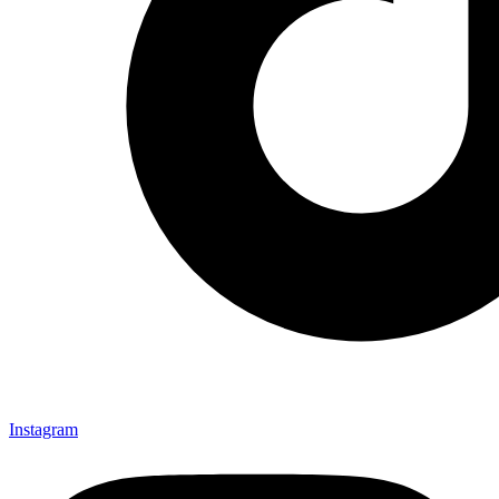
Instagram