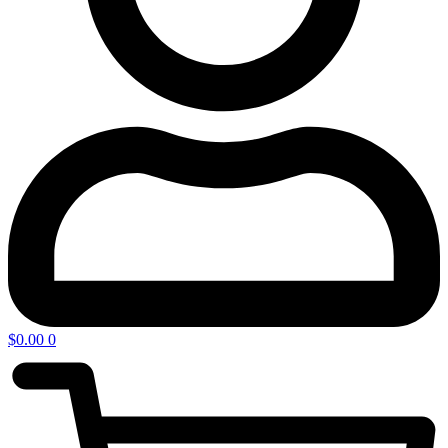
$
0.00
0