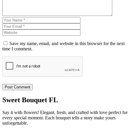
Save my name, email, and website in this browser for the next
time I comment.
Sweet Bouquet FL
Say it with flowers! Elegant, fresh, and crafted with love perfect for
every special moment. Each bouquet tells a story make yours
unforgettable.