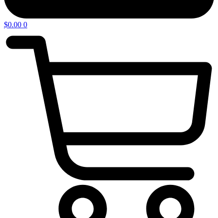
$
0.00
0