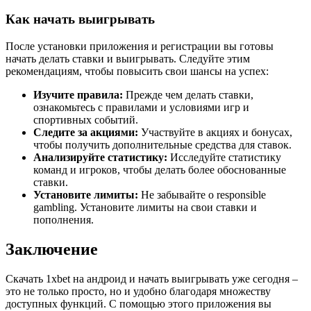
Как начать выигрывать
После установки приложения и регистрации вы готовы
начать делать ставки и выигрывать. Следуйте этим
рекомендациям, чтобы повысить свои шансы на успех:
Изучите правила:
Прежде чем делать ставки,
ознакомьтесь с правилами и условиями игр и
спортивных событий.
Следите за акциями:
Участвуйте в акциях и бонусах,
чтобы получить дополнительные средства для ставок.
Анализируйте статистику:
Исследуйте статистику
команд и игроков, чтобы делать более обоснованные
ставки.
Установите лимиты:
Не забывайте о responsible
gambling. Установите лимиты на свои ставки и
пополнения.
Заключение
Скачать 1xbet на андроид и начать выигрывать уже сегодня –
это не только просто, но и удобно благодаря множеству
доступных функций. С помощью этого приложения вы