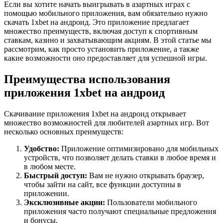
Если вы хотите начать выигрывать в азартных играх с
помощью мобильного приложения, вам обязательно нужно
скачать 1xbet на андроид. Это приложение предлагает
множество преимуществ, включая доступ к спортивным
ставкам, казино и захватывающим акциям. В этой статье мы
рассмотрим, как просто установить приложение, а также
какие возможности оно предоставляет для успешной игры.
Преимущества использования
приложения 1xbet на андроид
Скачивание приложения 1xbet на андроид открывает
множество возможностей для любителей азартных игр. Вот
несколько основных преимуществ:
Удобство:
Приложение оптимизировано для мобильных
устройств, что позволяет делать ставки в любое время и
в любом месте.
Быстрый доступ:
Вам не нужно открывать браузер,
чтобы зайти на сайт, все функции доступны в
приложении.
Эксклюзивные акции:
Пользователи мобильного
приложения часто получают специальные предложения
и бонусы.