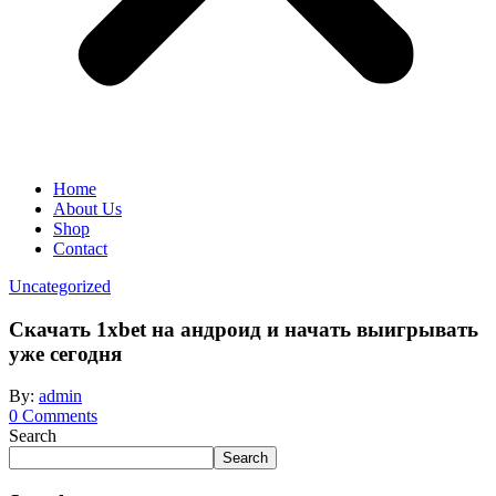
Home
About Us
Shop
Contact
Uncategorized
Скачать 1xbet на андроид и начать выигрывать
уже сегодня
By:
admin
0
Comments
Search
Search