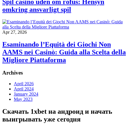
Spil casino uden om rofus: Hensyn
omkring ansvarligt spil
Apr 27, 2026
Esaminando l’Equità dei Giochi Non
AAMS nei Casinò: Guida alla Scelta della
Migliore Piattaforma
Archives
April 2026
April 2024
January 2024
May 2023
Скачать 1xbet на андроид и начать
выигрывать уже сегодня