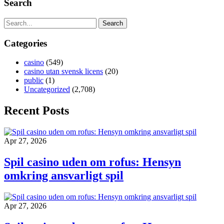
Search
Search
Categories
casino
(549)
casino utan svensk licens
(20)
public
(1)
Uncategorized
(2,708)
Recent Posts
Apr 27, 2026
Spil casino uden om rofus: Hensyn
omkring ansvarligt spil
Apr 27, 2026