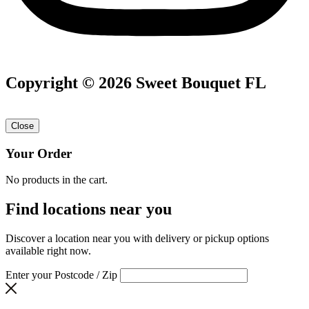
Copyright © 2026 Sweet Bouquet FL
Close
Your Order
No products in the cart.
Find locations near you
Discover a location near you with delivery or pickup options
available right now.
Enter your Postcode / Zip