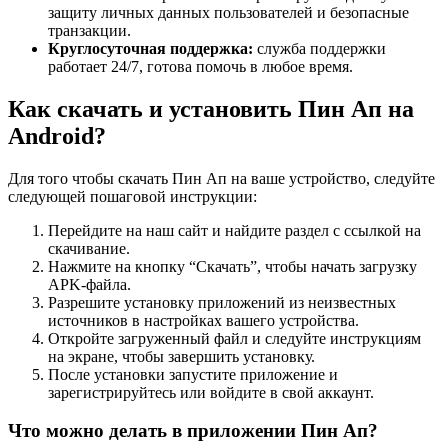
защиту личных данных пользователей и безопасные
транзакции.
Круглосуточная поддержка:
служба поддержки
работает 24/7, готова помочь в любое время.
Как скачать и установить Пин Ап на
Android?
Для того чтобы скачать Пин Ап на ваше устройство, следуйте
следующей пошаговой инструкции:
Перейдите на наш сайт и найдите раздел с ссылкой на
скачивание.
Нажмите на кнопку “Скачать”, чтобы начать загрузку
APK-файла.
Разрешите установку приложений из неизвестных
источников в настройках вашего устройства.
Откройте загруженный файл и следуйте инструкциям
на экране, чтобы завершить установку.
После установки запустите приложение и
зарегистрируйтесь или войдите в свой аккаунт.
Что можно делать в приложении Пин Ап?