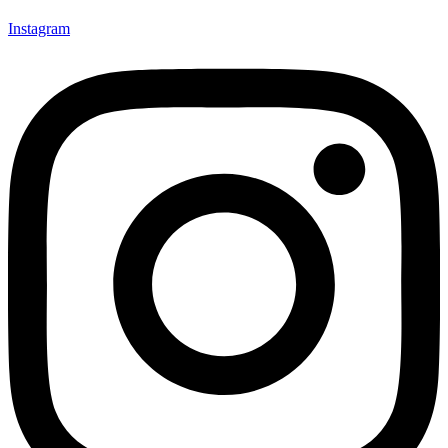
Instagram