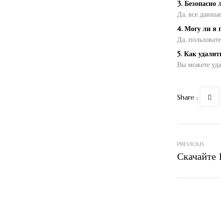
3. Безопасно
Да, все данн
4. Могу ли я 
Да, пользоват
5. Как удали
Вы можете уда
Share :
PREVIOUS