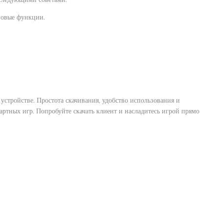
новые функции.
устройстве. Простота скачивания, удобство использования и
тных игр. Попробуйте скачать клиент и насладитесь игрой прямо