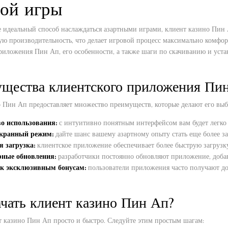
ой игры
 идеальный способ наслаждаться азартными играми, клиент казино Пин
ую производительность, что делает игровой процесс максимально комфо
риложения Пин Ап, его особенности, а также шаги по скачиванию и уста
щества клиентского приложения Пи
 Пин Ап предоставляет множество преимуществ, которые делают его выб
о использования:
с интуитивно понятным интерфейсом вам будет легко 
кранный режим:
дайте шанс вашему азартному опыту стать еще более 
 загрузка:
клиентское приложение обеспечивает более быструю загрузку,
рные обновления:
разработчики постоянно обновляют приложение, доба
 к эксклюзивным бонусам:
пользователи приложения часто получают до
ачать клиент казино Пин Ап?
т казино Пин Ап просто и быстро. Следуйте этим простым шагам: