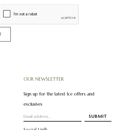
OUR NEWSLETTER
Sign up for the latest Ice offers and
exclusives
Social Linlk