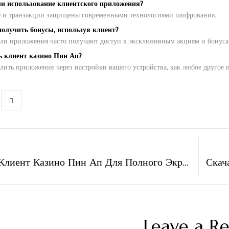
 ли использование клиентского приложения?
ые и транзакции защищены современными технологиями шифрования.
получить бонусы, используя клиент?
ели приложения часто получают доступ к эксклюзивным акциям и бонуса
ть клиент казино Пин Ап?
лить приложение через настройки вашего устройства, как любое другое 
Скачайте Клиент Казино Пин Ап Для Полного Экрана И Удобной Игры
Leave a Re