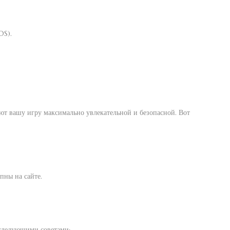
OS).
т вашу игру максимально увлекательной и безопасной. Вот
пны на сайте.
 следующими советами: