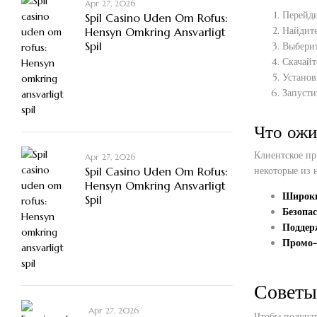
Apr 27, 2026
Перейди
Spil Casino Uden Om Rofus:
Найдите
Hensyn Omkring Ansvarligt
Spil
Выберит
Скачайт
Установ
Запусти
Что ожи
Клиентское пр
Apr 27, 2026
некоторые из 
Spil Casino Uden Om Rofus:
Hensyn Omkring Ansvarligt
Широки
Spil
Безопас
Поддер
Промо-
Советы
Apr 27, 2026
Чтобы получат