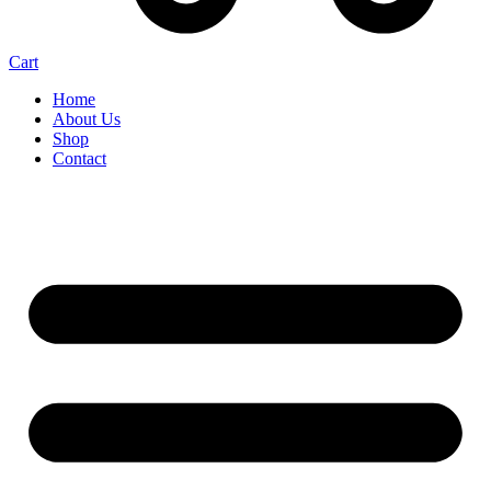
Cart
Home
About Us
Shop
Contact