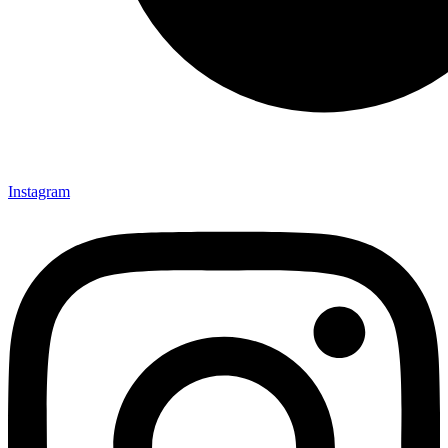
Instagram