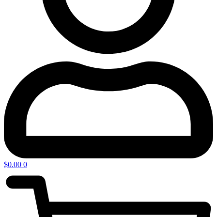
$
0.00
0