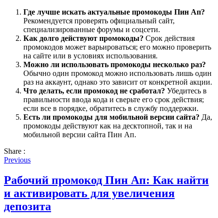
Где лучше искать актуальные промокоды Пин Ап?
Рекомендуется проверять официальный сайт,
специализированные форумы и соцсети.
Как долго действуют промокоды?
Срок действия
промокодов может варьироваться; его можно проверить
на сайте или в условиях использования.
Можно ли использовать промокоды несколько раз?
Обычно один промокод можно использовать лишь один
раз на аккаунт, однако это зависит от конкретной акции.
Что делать, если промокод не сработал?
Убедитесь в
правильности ввода кода и сверьте его срок действия;
если все в порядке, обратитесь в службу поддержки.
Есть ли промокоды для мобильной версии сайта?
Да,
промокоды действуют как на десктопной, так и на
мобильной версии сайта Пин Ап.
Share :
Previous
Рабочий промокод Пин Ап: Как найти
и активировать для увеличения
депозита