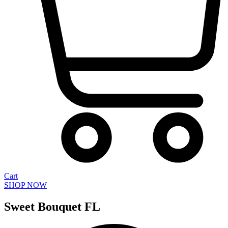
Cart
SHOP NOW
Sweet Bouquet FL