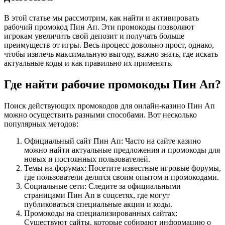
В этой статье мы рассмотрим, как найти и активировать
рабочий промокод Пин Ап. Эти промокоды позволяют
игрокам увеличить свой депозит и получать больше
преимуществ от игры. Весь процесс довольно прост, однако,
чтобы извлечь максимальную выгоду, важно знать, где искать
актуальные коды и как правильно их применять.
Где найти рабочие промокоды Пин Ап?
Поиск действующих промокодов для онлайн-казино Пин Ап
можно осуществить разными способами. Вот несколько
популярных методов:
Официальный сайт Пин Ап: Часто на сайте казино
можно найти актуальные предложения и промокоды для
новых и постоянных пользователей.
Темы на форумах: Посетите известные игровые форумы,
где пользователи делятся своим опытом и промокодами.
Социальные сети: Следите за официальными
страницами Пин Ап в соцсетях, где могут
публиковаться специальные акции и коды.
Промокоды на специализированных сайтах:
Существуют сайты, которые собирают информацию о