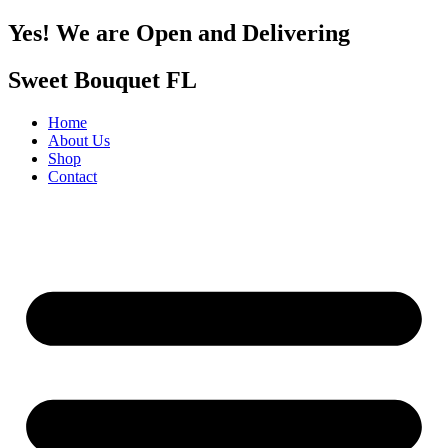
Yes! We are Open and Delivering
Sweet Bouquet FL
Home
About Us
Shop
Contact