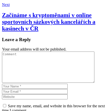
Next
Začínáme s kryptoměnami v online
sportovních sázkových kancelářích a
kasinech v ČR
Leave a Reply
Your email address will not be published.
Save my name, email, and website in this browser for the next
time I comment.