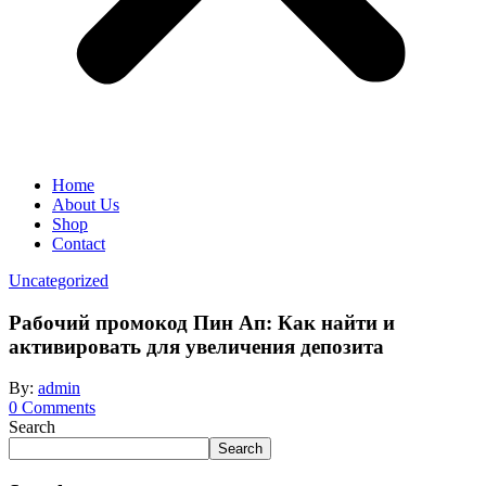
Home
About Us
Shop
Contact
Uncategorized
Рабочий промокод Пин Ап: Как найти и
активировать для увеличения депозита
By:
admin
0
Comments
Search
Search