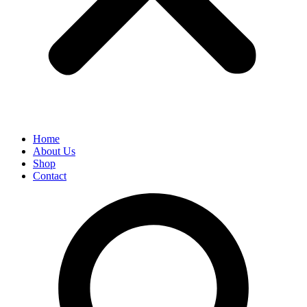
Home
About Us
Shop
Contact