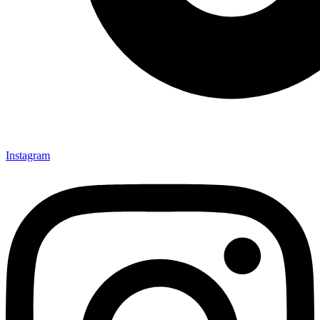
Instagram