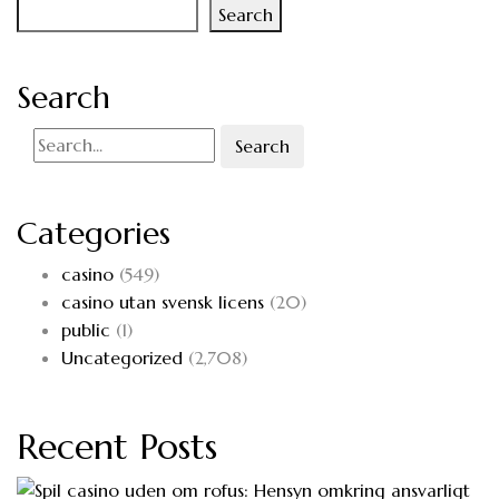
Search
Search
Search
Categories
casino
(549)
casino utan svensk licens
(20)
public
(1)
Uncategorized
(2,708)
Recent Posts