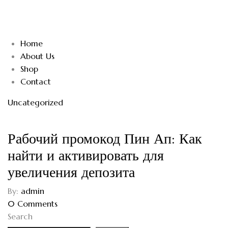
Home
About Us
Shop
Contact
Uncategorized
Рабочий промокод Пин Ап: Как
найти и активировать для
увеличения депозита
By:
admin
0
Comments
Search