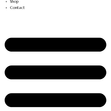
Shop
Contact