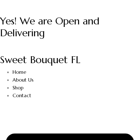
Yes! We are Open and
Delivering
Sweet Bouquet FL
Home
About Us
Shop
Contact