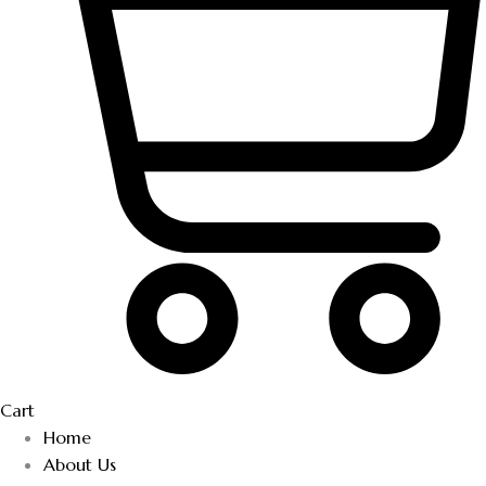
Cart
Home
About Us