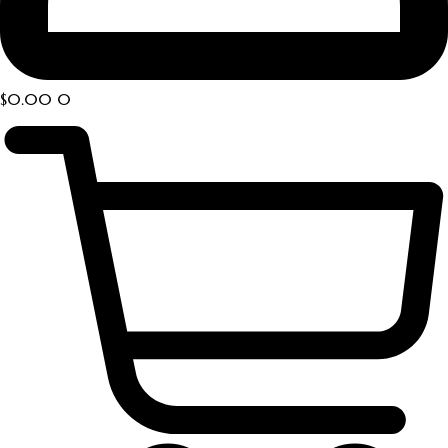
$
0.00
0