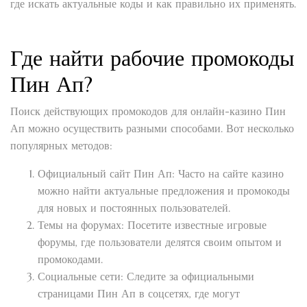
где искать актуальные коды и как правильно их применять.
Где найти рабочие промокоды
Пин Ап?
Поиск действующих промокодов для онлайн-казино Пин
Ап можно осуществить разными способами. Вот несколько
популярных методов:
Официальный сайт Пин Ап: Часто на сайте казино
можно найти актуальные предложения и промокоды
для новых и постоянных пользователей.
Темы на форумах: Посетите известные игровые
форумы, где пользователи делятся своим опытом и
промокодами.
Социальные сети: Следите за официальными
страницами Пин Ап в соцсетях, где могут