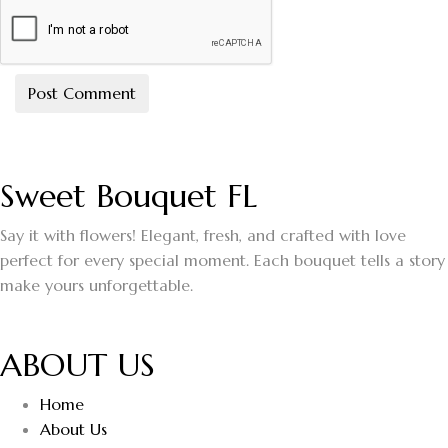
Sweet Bouquet FL
Say it with flowers! Elegant, fresh, and crafted with love
perfect for every special moment. Each bouquet tells a story
make yours unforgettable.
ABOUT US
Home
About Us