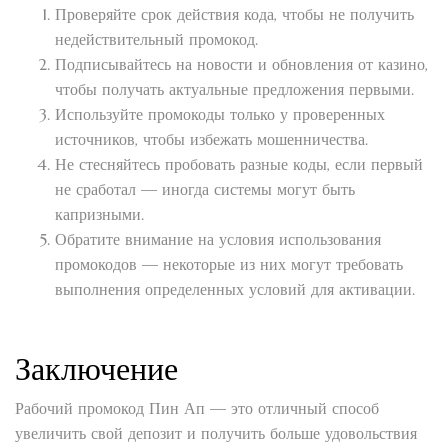
Проверяйте срок действия кода, чтобы не получить
недействительный промокод.
Подписывайтесь на новости и обновления от казино,
чтобы получать актуальные предложения первыми.
Используйте промокоды только у проверенных
источников, чтобы избежать мошенничества.
Не стесняйтесь пробовать разные коды, если первый
не сработал — иногда системы могут быть
капризными.
Обратите внимание на условия использования
промокодов — некоторые из них могут требовать
выполнения определенных условий для активации.
Заключение
Рабочий промокод Пин Ап — это отличный способ
увеличить свой депозит и получить больше удовольствия