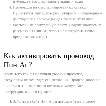
публиковаться специальные акции и коды.
Промокоды на специализированных сайтах:
Существуют сайты, которые собирают информацию о
действующих промокодах для различных казино.
Рассылки на электронную почту: Подписывайтесь на
рассылку из Пин Ап, чтобы не пропустить новые
предложения и коды.
Как активировать промокод
Пин Ап?
После того как вы получили рабочий промокод,
следующим шагом будет его активация. Процесс довольно
простой и занимает всего несколько минут. Вот
инструкции, как это сделать:
Зайдите на сайт Пин Ап и авторизуйтесь в своем