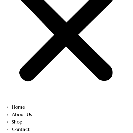
Home
About Us
Shop
Contact