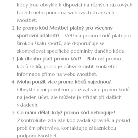
kódy jsou obvykle k dispozici na různých sázkových
fórech nebo přímo na webových stránkách
Mostbet.
Je promo kód Mostbet platný pro všechny
sportovní události?
– Většina promo kódů platí pro
širokou škálu sportů, ale doporučuje se
zkontrolovat specifické podmínky daného kódu.
Jak dlouho platí promo kód?
– Platnost promo
kódů se liší, proto je důležité zjistit konkrétní
informace přímo na webu Mostbet.
Mohu použít více promo kódů najednou?
–
Obvykle není povoleno používat více promo kódů
na jeden účet, ale můžete je střídat při dalších
vkladech.
Co mám dělat, když promo kód nefunguje?
–
Zkontrolujte, zda jste kód zadali správně, a pokud
problém přetrvává, kontaktujte zákaznickou
podporu Mostbet.