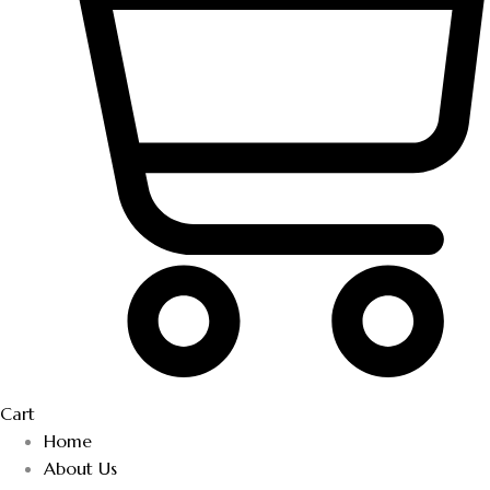
Cart
Home
About Us