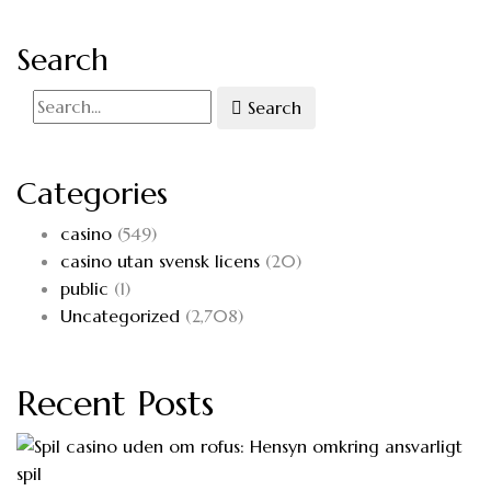
Search
Search
Categories
casino
(549)
casino utan svensk licens
(20)
public
(1)
Uncategorized
(2,708)
Recent Posts