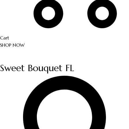
Cart
SHOP NOW
Sweet Bouquet FL