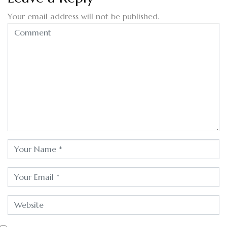
Your email address will not be published.