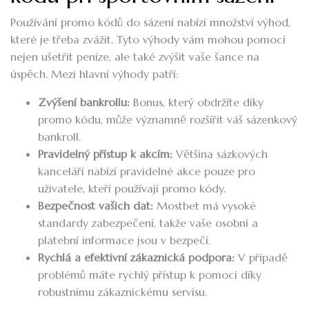
Používání promo kódů do sázení nabízí množství výhod,
které je třeba zvážit. Tyto výhody vám mohou pomoci
nejen ušetřit peníze, ale také zvýšit vaše šance na
úspěch. Mezi hlavní výhody patří:
Zvýšení bankrollu:
Bonus, který obdržíte díky
promo kódu, může významně rozšířit váš sázenkový
bankroll.
Pravidelný přístup k akcím:
Většina sázkových
kanceláří nabízí pravidelné akce pouze pro
uživatele, kteří používají promo kódy.
Bezpečnost vašich dat:
Mostbet má vysoké
standardy zabezpečení, takže vaše osobní a
platební informace jsou v bezpečí.
Rychlá a efektivní zákaznická podpora:
V případě
problémů máte rychlý přístup k pomoci díky
robustnímu zákaznickému servisu.