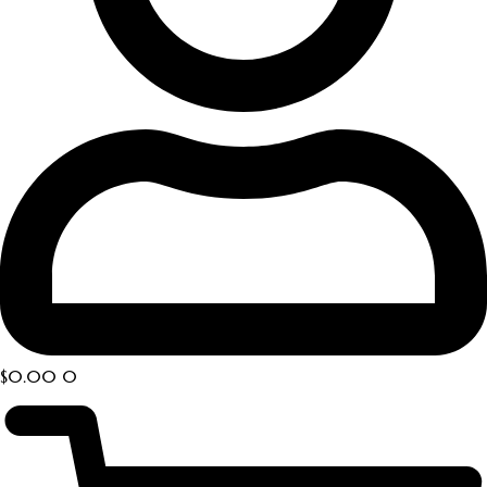
$
0.00
0