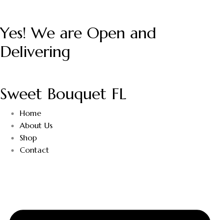
Yes! We are Open and
Delivering
Sweet Bouquet FL
Home
About Us
Shop
Contact