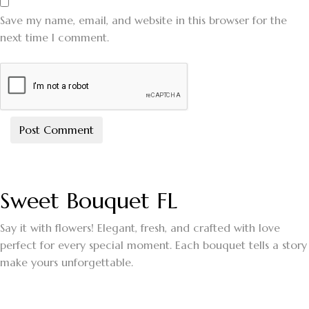
Save my name, email, and website in this browser for the
next time I comment.
Sweet Bouquet FL
Say it with flowers! Elegant, fresh, and crafted with love
perfect for every special moment. Each bouquet tells a story
make yours unforgettable.