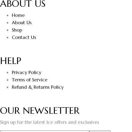
ABOUT US
Home
About Us
Shop
Contact Us
HELP
Privacy Policy
Terms of Service
Refund & Returns Policy
OUR NEWSLETTER
Sign up for the latest Ice offers and exclusives