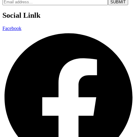
Social Linlk
Facebook