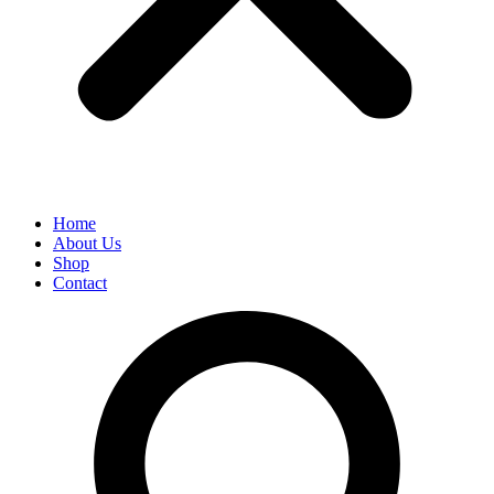
Home
About Us
Shop
Contact