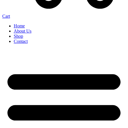
Cart
Home
About Us
Shop
Contact