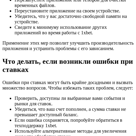
временных файлов.
Переустановите приложение на своем устройстве.
Убедитесь, что у вас достаточно свободной памяти на
устройстве.
Сведите к минимуму использование других
приложений во время работы с 1xbet.
Применение этих мер позволит улучшить производительность
приложения и устранить проблемы с его зависанием.
Что делать, если возникли ошибки при
ставках
Ошибки при ставках могут быть крайне досадными и вызвать
множество вопросов. Чтобы избежать таких проблем, следует:
Проверить, доступны ли выбранные вами события и
рынки для ставок.
Убедиться, что ваш счет пополнен, а сумма ставки не
превышает доступный баланс.
Если ошибка сохраняется, попробуйте обратиться в
техподдержку 1xbet.
Используйте альтернативные методы для увеличения