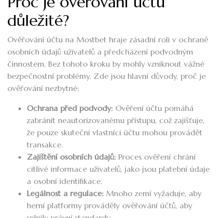
Proč je ověřování účtu
důležité?
Ověřování účtu na Mostbet hraje zásadní roli v ochraně
osobních údajů uživatelů a předcházení podvodným
činnostem. Bez tohoto kroku by mohly vzniknout vážné
bezpečnostní problémy. Zde jsou hlavní důvody, proč je
ověřování nezbytné:
Ochrana před podvody:
Ověření účtu pomáhá
zabránit neautorizovanému přístupu, což zajišťuje,
že pouze skuteční vlastníci účtu mohou provádět
transakce.
Zajištění osobních údajů:
Proces ověření chrání
citlivé informace uživatelů, jako jsou platební údaje
a osobní identifikace.
Legálnost a regulace:
Mnoho zemí vyžaduje, aby
herní platformy prováděly ověřování účtů, aby
splnily právní standardy.