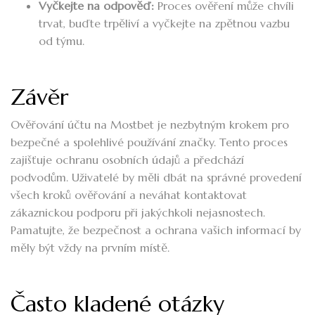
Vyčkejte na odpověď:
Proces ověření může chvíli
trvat, buďte trpěliví a vyčkejte na zpětnou vazbu
od týmu.
Závěr
Ověřování účtu na Mostbet je nezbytným krokem pro
bezpečné a spolehlivé používání značky. Tento proces
zajišťuje ochranu osobních údajů a předchází
podvodům. Uživatelé by měli dbát na správné provedení
všech kroků ověřování a neváhat kontaktovat
zákaznickou podporu při jakýchkoli nejasnostech.
Pamatujte, že bezpečnost a ochrana vašich informací by
měly být vždy na prvním místě.
Často kladené otázky