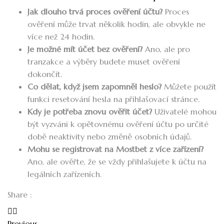
Jak dlouho trvá proces ověření účtu?
Proces
ověření může trvat několik hodin, ale obvykle ne
více než 24 hodin.
Je možné mít účet bez ověření?
Ano, ale pro
tranzakce a výběry budete muset ověření
dokončit.
Co dělat, když jsem zapomněl heslo?
Můžete použít
funkci resetování hesla na přihlašovací stránce.
Kdy je potřeba znovu ověřit účet?
Uživatelé mohou
být vyzváni k opětovnému ověření účtu po určité
době neaktivity nebo změně osobních údajů.
Mohu se registrovat na Mostbet z více zařízení?
Ano, ale ověřte, že se vždy přihlašujete k účtu na
legálních zařízeních.
Share :
Previous