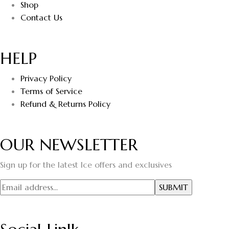
Shop
Contact Us
HELP
Privacy Policy
Terms of Service
Refund & Returns Policy
OUR NEWSLETTER
Sign up for the latest Ice offers and exclusives