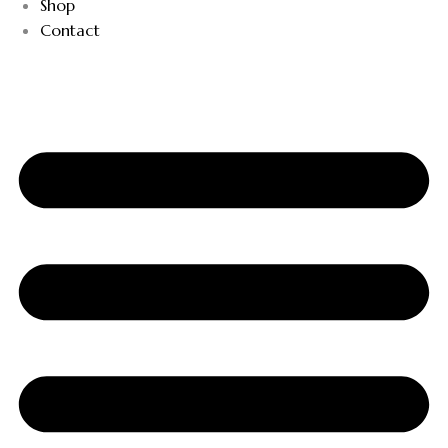
Shop
Contact