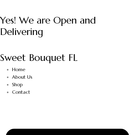
Yes! We are Open and
Delivering
Sweet Bouquet FL
Home
About Us
Shop
Contact