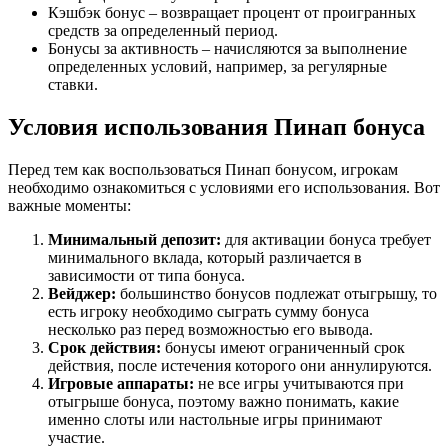
Кэшбэк бонус – возвращает процент от проигранных
средств за определенный период.
Бонусы за активность – начисляются за выполнение
определенных условий, например, за регулярные
ставки.
Условия использования Пинап бонуса
Перед тем как воспользоваться Пинап бонусом, игрокам
необходимо ознакомиться с условиями его использования. Вот
важные моменты:
Минимальный депозит:
для активации бонуса требует
минимального вклада, который различается в
зависимости от типа бонуса.
Вейджер:
большинство бонусов подлежат отыгрышу, то
есть игроку необходимо сыграть сумму бонуса
несколько раз перед возможностью его вывода.
Срок действия:
бонусы имеют ограниченный срок
действия, после истечения которого они аннулируются.
Игровые аппараты:
не все игры учитываются при
отыгрыше бонуса, поэтому важно понимать, какие
именно слоты или настольные игры принимают
участие.