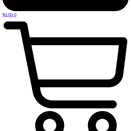
$
0.00
0