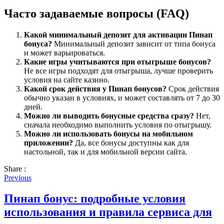
Часто задаваемые вопросы (FAQ)
Какой минимальный депозит для активации Пинап
бонуса?
Минимальный депозит зависит от типа бонуса
и может варьироваться.
Какие игры учитываются при отыгрыше бонусов?
Не все игры подходят для отыгрыша, лучше проверить
условия на сайте казино.
Какой срок действия у Пинап бонусов?
Срок действия
обычно указан в условиях, и может составлять от 7 до 30
дней.
Можно ли выводить бонусные средства сразу?
Нет,
сначала необходимо выполнить условия по отыгрышу.
Можно ли использовать бонусы на мобильном
приложении?
Да, все бонусы доступны как для
настольной, так и для мобильной версии сайта.
Share :
Previous
Пинап бонус: подробные условия
использования и правила сервиса для