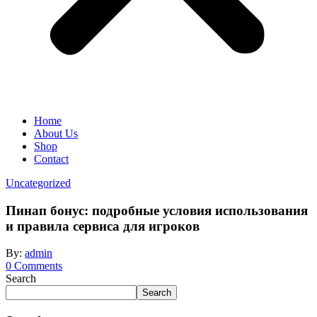
Home
About Us
Shop
Contact
Uncategorized
Пинап бонус: подробные условия использования
и правила сервиса для игроков
By:
admin
0
Comments
Search
Search