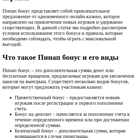
Пинап бонус представляет собой привлекательное
предложение от одноименного онлайн-казино, которое
направлено на привлечение новых игроков и удержание
существующих. В данной статье мы подробно рассмотрим
условия использования этого бонуса и правила, которые
необходимо соблюдать, чтобы играть с максимальной
выгодой.
Что такое Пинап бонус и его виды
Пинап бонус – это дополнительная сумма денег или
бесплатные вращения, предлагаемые игрокам для увеличения
шансов на выигрыш. Существует несколько видов бонусов,
которые могут предложить участникам казино:
Приветственный бонус – предоставляется новым
игрокам после регистрации и первого пополнения
счета.
Бонус на депозит – начисляется за пополнение счета в
течение определенного времени или при достижении
определенной суммы.
Безопасный бонус – дополнительная сумма, которая
возвращается в случае проигрыша.