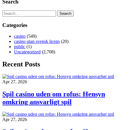
Search
Search
Categories
casino
(549)
casino utan svensk licens
(20)
public
(1)
Uncategorized
(2,708)
Recent Posts
Apr 27, 2026
Spil casino uden om rofus: Hensyn
omkring ansvarligt spil
Apr 27, 2026