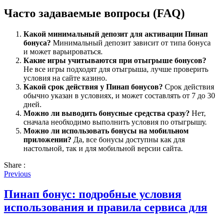
Часто задаваемые вопросы (FAQ)
Какой минимальный депозит для активации Пинап
бонуса?
Минимальный депозит зависит от типа бонуса
и может варьироваться.
Какие игры учитываются при отыгрыше бонусов?
Не все игры подходят для отыгрыша, лучше проверить
условия на сайте казино.
Какой срок действия у Пинап бонусов?
Срок действия
обычно указан в условиях, и может составлять от 7 до 30
дней.
Можно ли выводить бонусные средства сразу?
Нет,
сначала необходимо выполнить условия по отыгрышу.
Можно ли использовать бонусы на мобильном
приложении?
Да, все бонусы доступны как для
настольной, так и для мобильной версии сайта.
Share :
Previous
Пинап бонус: подробные условия
использования и правила сервиса для