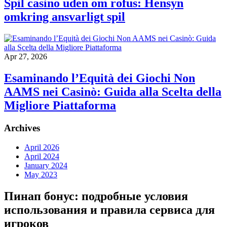
Spil casino uden om rofus: Hensyn
omkring ansvarligt spil
Apr 27, 2026
Esaminando l’Equità dei Giochi Non
AAMS nei Casinò: Guida alla Scelta della
Migliore Piattaforma
Archives
April 2026
April 2024
January 2024
May 2023
Пинап бонус: подробные условия
использования и правила сервиса для
игроков