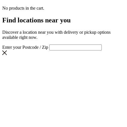
No products in the cart.
Find locations near you
Discover a location near you with delivery or pickup options
available right now.
Enter your Postcode / Zip