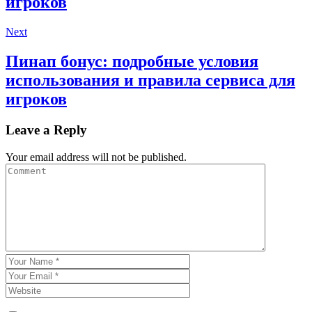
игроков
Next
Пинап бонус: подробные условия
использования и правила сервиса для
игроков
Leave a Reply
Your email address will not be published.