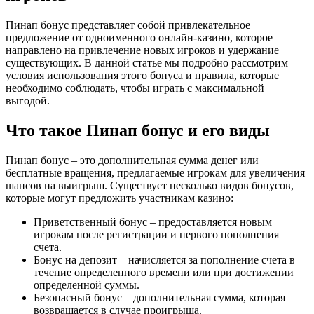
Пинап бонус представляет собой привлекательное
предложение от одноименного онлайн-казино, которое
направлено на привлечение новых игроков и удержание
существующих. В данной статье мы подробно рассмотрим
условия использования этого бонуса и правила, которые
необходимо соблюдать, чтобы играть с максимальной
выгодой.
Что такое Пинап бонус и его виды
Пинап бонус – это дополнительная сумма денег или
бесплатные вращения, предлагаемые игрокам для увеличения
шансов на выигрыш. Существует несколько видов бонусов,
которые могут предложить участникам казино:
Приветственный бонус – предоставляется новым
игрокам после регистрации и первого пополнения
счета.
Бонус на депозит – начисляется за пополнение счета в
течение определенного времени или при достижении
определенной суммы.
Безопасный бонус – дополнительная сумма, которая
возвращается в случае проигрыша.