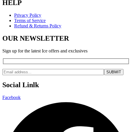
HELP
Privacy Policy
Terms of Service
Refund & Returns Policy
OUR NEWSLETTER
Sign up for the latest Ice offers and exclusives
Social Linlk
Facebook