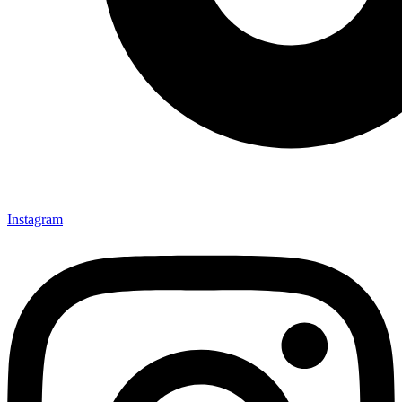
Instagram