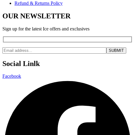
Refund & Returns Policy
OUR NEWSLETTER
Sign up for the latest Ice offers and exclusives
Social Linlk
Facebook