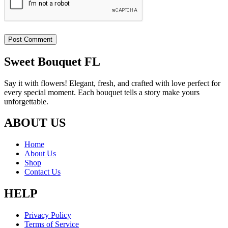
Sweet Bouquet FL
Say it with flowers! Elegant, fresh, and crafted with love perfect for
every special moment. Each bouquet tells a story make yours
unforgettable.
ABOUT US
Home
About Us
Shop
Contact Us
HELP
Privacy Policy
Terms of Service