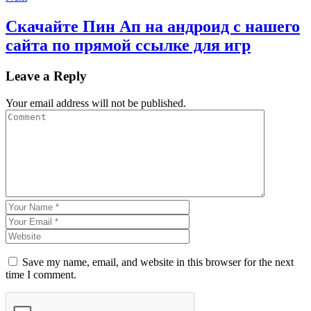
Скачайте Пин Ап на андроид с нашего
сайта по прямой ссылке для игр
Leave a Reply
Your email address will not be published.
Save my name, email, and website in this browser for the next
time I comment.