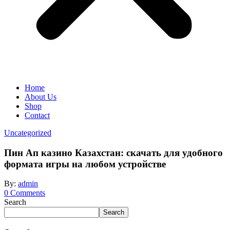
Home
About Us
Shop
Contact
Uncategorized
Пин Ап казино Казахстан: скачать для удобного
формата игры на любом устройстве
By:
admin
0
Comments
Search
Search