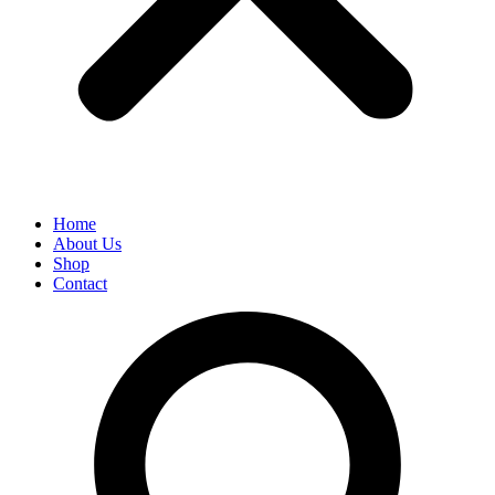
Home
About Us
Shop
Contact