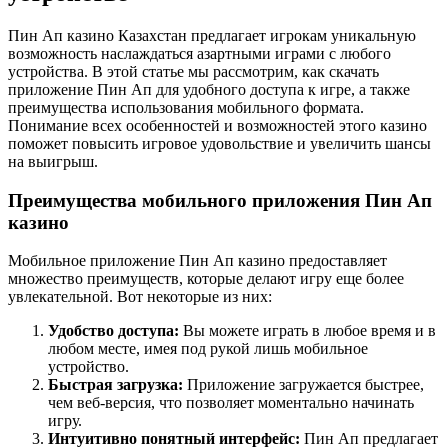
Пин Ап казино Казахстан предлагает игрокам уникальную
возможность наслаждаться азартными играми с любого
устройства. В этой статье мы рассмотрим, как скачать
приложение Пин Ап для удобного доступа к игре, а также
преимущества использования мобильного формата.
Понимание всех особенностей и возможностей этого казино
поможет повысить игровое удовольствие и увеличить шансы
на выигрыш.
Преимущества мобильного приложения Пин Ап
казино
Мобильное приложение Пин Ап казино предоставляет
множество преимуществ, которые делают игру еще более
увлекательной. Вот некоторые из них:
Удобство доступа:
Вы можете играть в любое время и в
любом месте, имея под рукой лишь мобильное
устройство.
Быстрая загрузка:
Приложение загружается быстрее,
чем веб-версия, что позволяет моментально начинать
игру.
Интуитивно понятный интерфейс:
Пин Ап предлагает