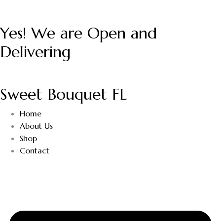
Yes! We are Open and
Delivering
Sweet Bouquet FL
Home
About Us
Shop
Contact