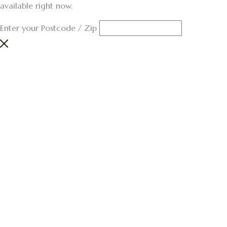
available right now.
Enter your Postcode / Zip