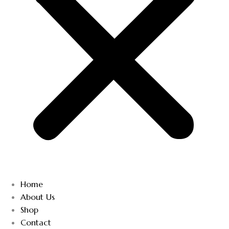
Home
About Us
Shop
Contact