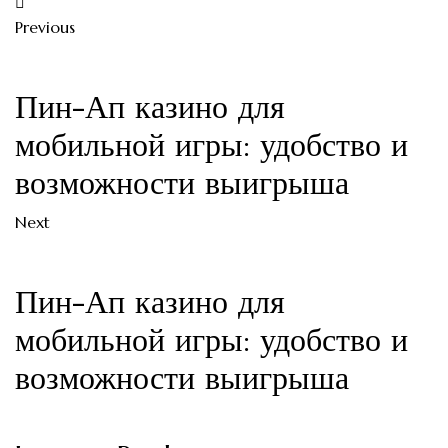
Previous
Пин-Ап казино для
мобильной игры: удобство и
возможности выигрыша
Next
Пин-Ап казино для
мобильной игры: удобство и
возможности выигрыша