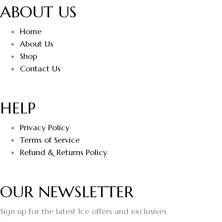
ABOUT US
Home
About Us
Shop
Contact Us
HELP
Privacy Policy
Terms of Service
Refund & Returns Policy
OUR NEWSLETTER
Sign up for the latest Ice offers and exclusives