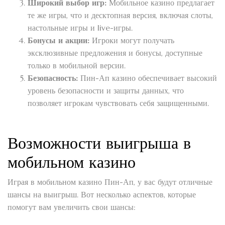
Широкий выбор игр:
Мобильное казино предлагает
те же игры, что и десктопная версия, включая слоты,
настольные игры и live-игры.
Бонусы и акции:
Игроки могут получать
эксклюзивные предложения и бонусы, доступные
только в мобильной версии.
Безопасность:
Пин-Ап казино обеспечивает высокий
уровень безопасности и защиты данных, что
позволяет игрокам чувствовать себя защищенными.
Возможности выигрыша в
мобильном казино
Играя в мобильном казино Пин-Ап, у вас будут отличные
шансы на выигрыш. Вот несколько аспектов, которые
помогут вам увеличить свои шансы: