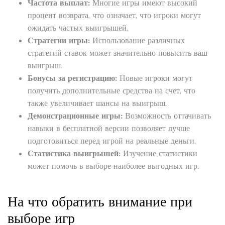
Частота выплат:
Многие игры имеют высокий
процент возврата, что означает, что игроки могут
ожидать частых выигрышей.
Стратегии игры:
Использование различных
стратегий ставок может значительно повысить ваш
выигрыш.
Бонусы за регистрацию:
Новые игроки могут
получить дополнительные средства на счет, что
также увеличивает шансы на выигрыш.
Демонстрационные игры:
Возможность оттачивать
навыки в бесплатной версии позволяет лучше
подготовиться перед игрой на реальные деньги.
Статистика выигрышей:
Изучение статистики
может помочь в выборе наиболее выгодных игр.
На что обратить внимание при
выборе игр