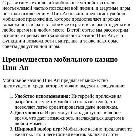
С развитием технологий мобильные устройства стали
неотъемлемой частью повседневной жизни, и азартные игры
не стали исключением. Пин-Ап казино предлагает удобное
мобильное приложение, которое предоставляет игрокам
возможность играть в любимые игры и выигрывать деньги в
любое время и в любом месте. В этой статье мы рассмотрим
основные преимущества мобильного казино Пин-Ап, его
функции и возможности выигрыша, а также некоторые
советы для успешной игры.
Преимущества мобильного казино
Пин-Ап
Мобильное казино Пин-Ап предлагает множество
преимуществ, среди которых можно выделить следующие:
Удобство использования:
Интерфейс приложения
разработан с учетом удобства пользователей, что
позволяет легко ориентироваться даже новичкам.
Доступность:
Игры могут быть доступны в любое
время, что дает возможность наслаждаться азартом в
любой момент.
Широкий выбор игр:
Мобильное казино предлагает те
же игры, что и десктопная версия, включая слоты,