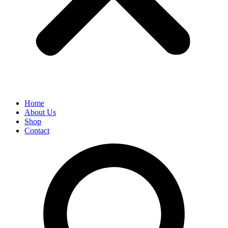
Home
About Us
Shop
Contact