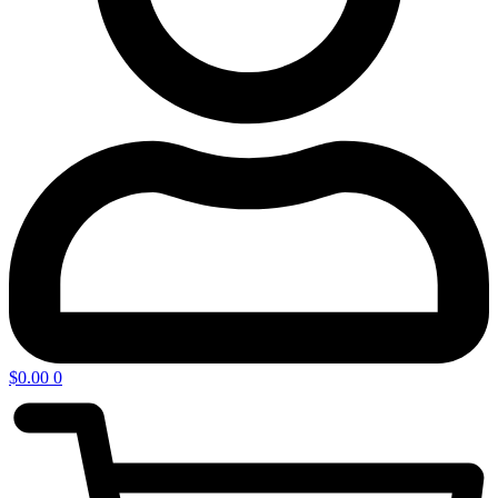
$
0.00
0