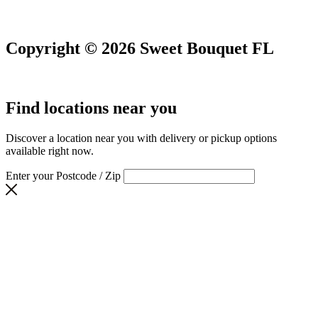
Copyright © 2026 Sweet Bouquet FL
Find locations near you
Discover a location near you with delivery or pickup options
available right now.
Enter your Postcode / Zip