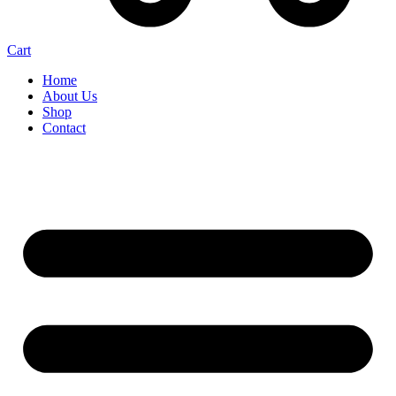
Cart
Home
About Us
Shop
Contact