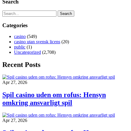
Search
Search
Categories
casino
(549)
casino utan svensk licens
(20)
public
(1)
Uncategorized
(2,708)
Recent Posts
Apr 27, 2026
Spil casino uden om rofus: Hensyn
omkring ansvarligt spil
Apr 27, 2026