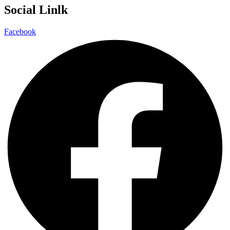
Social Linlk
Facebook