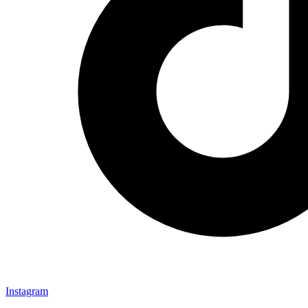
Instagram