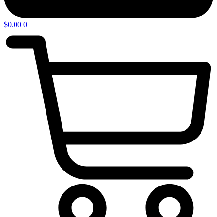
$
0.00
0