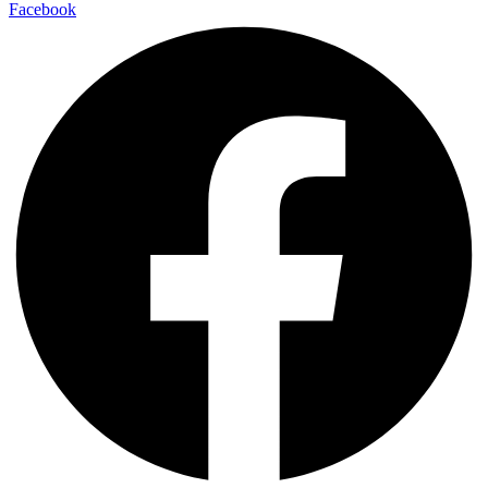
Facebook