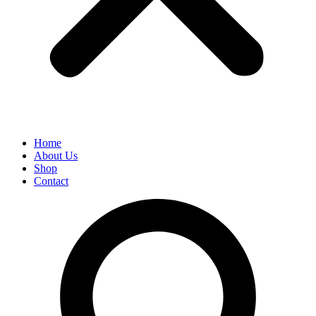
Home
About Us
Shop
Contact