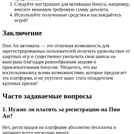
Следуйте инструкции для активации бонуса, например,
внесите минимум требуемую сумму депозита.
Используйте полученные средства и наслаждайтесь
игрой!
Заключение
Пин Ап автоматы — это отличная возможность для
зарегистрированных пользователей получать удовольствие от
азартных игр и существенно увеличить свои шансы на
выигрыш благодаря разнообразным акциям и
привлекательным бонусам. Убедитесь, что вы
воспользовались всеми возможностями, которые предлагает
эта платформа, и не упустите шанс стать обладателем
крупных призов!
Часто задаваемые вопросы
1. Нужно ли платить за регистрацию на Пин
Ап?
Нет, регистрация на платформе абсолютно бесплатна и
занимает всего несколько минут.