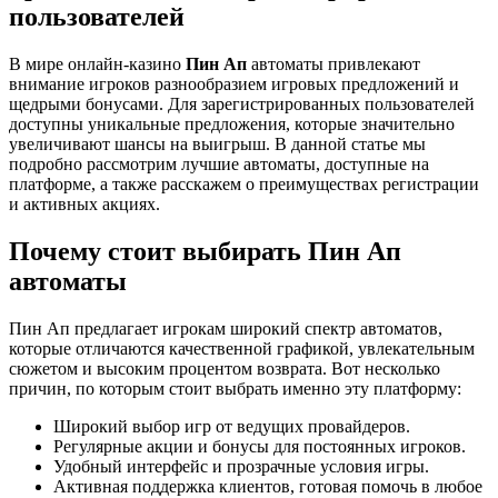
пользователей
В мире онлайн-казино
Пин Ап
автоматы привлекают
внимание игроков разнообразием игровых предложений и
щедрыми бонусами. Для зарегистрированных пользователей
доступны уникальные предложения, которые значительно
увеличивают шансы на выигрыш. В данной статье мы
подробно рассмотрим лучшие автоматы, доступные на
платформе, а также расскажем о преимуществах регистрации
и активных акциях.
Почему стоит выбирать Пин Ап
автоматы
Пин Ап предлагает игрокам широкий спектр автоматов,
которые отличаются качественной графикой, увлекательным
сюжетом и высоким процентом возврата. Вот несколько
причин, по которым стоит выбрать именно эту платформу:
Широкий выбор игр от ведущих провайдеров.
Регулярные акции и бонусы для постоянных игроков.
Удобный интерфейс и прозрачные условия игры.
Активная поддержка клиентов, готовая помочь в любое