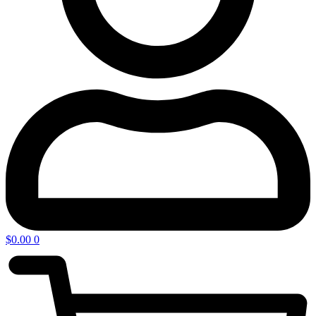
$
0.00
0