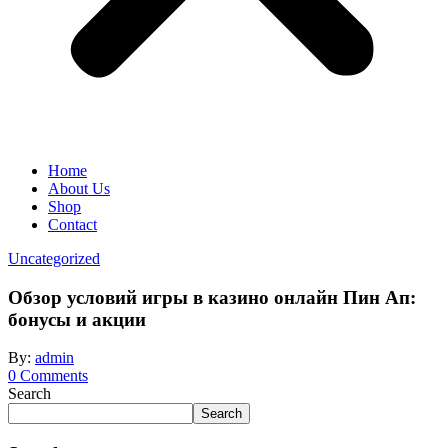
Home
About Us
Shop
Contact
Uncategorized
Обзор условий игры в казино онлайн Пин Ап:
бонусы и акции
By:
admin
0
Comments
Search
Search