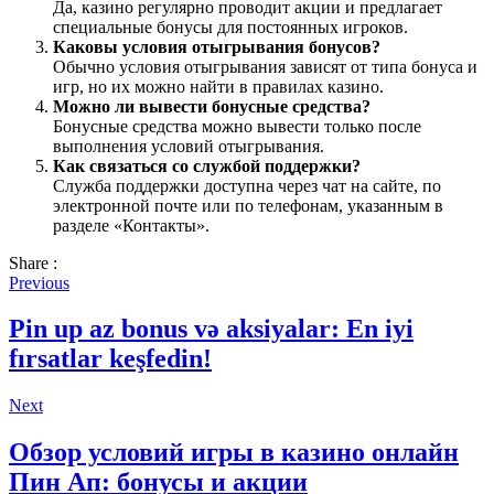
Да, казино регулярно проводит акции и предлагает
специальные бонусы для постоянных игроков.
Каковы условия отыгрывания бонусов?
Обычно условия отыгрывания зависят от типа бонуса и
игр, но их можно найти в правилах казино.
Можно ли вывести бонусные средства?
Бонусные средства можно вывести только после
выполнения условий отыгрывания.
Как связаться со службой поддержки?
Служба поддержки доступна через чат на сайте, по
электронной почте или по телефонам, указанным в
разделе «Контакты».
Share :
Previous
Pin up az bonus və aksiyalar: En iyi
fırsatlar keşfedin!
Next
Обзор условий игры в казино онлайн
Пин Ап: бонусы и акции