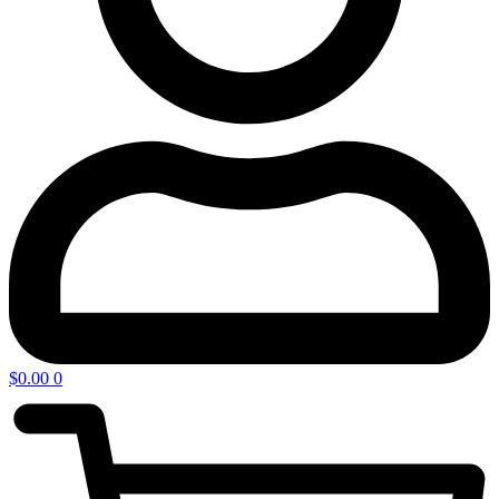
$
0.00
0