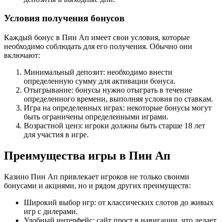
Условия получения бонусов
Каждый бонус в Пин Ап имеет свои условия, которые
необходимо соблюдать для его получения. Обычно они
включают:
Минимальный депозит: необходимо внести
определенную сумму для активации бонуса.
Отыгрывание: бонусы нужно отыграть в течение
определенного времени, выполняя условия по ставкам.
Игра на определенных играх: некоторые бонусы могут
быть ограничены определенными играми.
Возрастной ценз: игроки должны быть старше 18 лет
для участия в игре.
Преимущества игры в Пин Ап
Казино Пин Ап привлекает игроков не только своими
бонусами и акциями, но и рядом других преимуществ:
Широкий выбор игр: от классических слотов до живых
игр с дилерами.
Удобный интерфейс: сайт прост в навигации, что делает