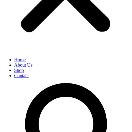
Home
About Us
Shop
Contact