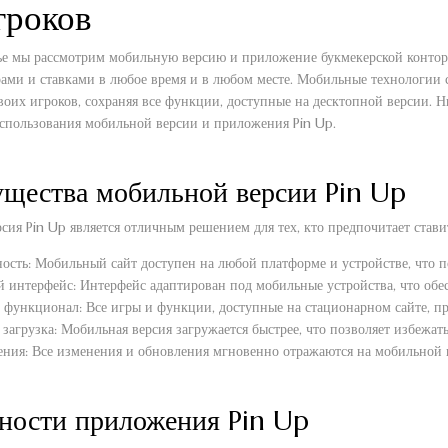
гроков
ье мы рассмотрим мобильную версию и приложение букмекерской конторы
ами и ставками в любое время и в любом месте. Мобильные технологии с
воих игроков, сохраняя все функции, доступные на десктопной версии.
спользования мобильной версии и приложения Pin Up.
щества мобильной версии Pin Up
сия Pin Up является отличным решением для тех, кто предпочитает ставит
ость: Мобильный сайт доступен на любой платформе и устройстве, что п
 интерфейс: Интерфейс адаптирован под мобильные устройства, что обес
функционал: Все игры и функции, доступные на стационарном сайте, пр
 загрузка: Мобильная версия загружается быстрее, что позволяет избежать
ния: Все изменения и обновления мгновенно отражаются на мобильной 
ности приложения Pin Up