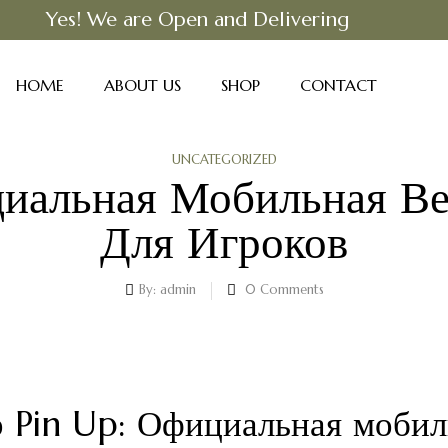
Yes! We are Open and Delivering
HOME
ABOUT US
SHOP
CONTACT
UNCATEGORIZED
циальная Мобильная В
Для Игроков
By:
admin
0
Comments
 Pin Up: Официальная мобил