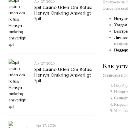
Apr 27, 2026
Приложение Pi
Spil Casino Uden Om Rofus:
Основные осо
Hensyn Omkring Ansvarligt
Spil
Интуит
Уведом
Быстры
Личное 
конфиде
Поддер
Apr 27, 2026
Как уст
Spil Casino Uden Om Rofus:
Hensyn Omkring Ansvarligt
Установка при
Spil
Перейди
Найдите
Скачайт
Разреши
Установ
Apr 27, 2026