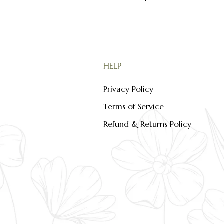
HELP
Privacy Policy
Terms of Service
Refund & Returns Policy