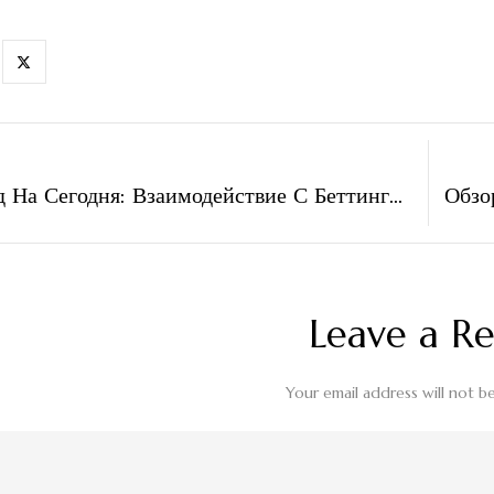
1xbet Вход На Сегодня: Взаимодействие С Беттинг-Форумами И Сообществами
Leave a Re
Your email address will not b