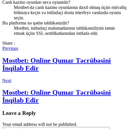
Canlı kazino oyunları necə oynanılır?
Mostbet-də canlı kazino oyunlarına daxil olmaq üçün müvafiq
bölməyə keçin və istifadəçi dostu interfeys vasitəsilə oyunu
seçin.
Bu platforma nə qədər təhlükəsizdir?
Mostbet, istifadəçi məlumatlarının təhlükəsizliyini təmin
etmək üçün SSL sertifikatlarından istifadə edir.
Share :
Previous
Mostbet: Online Qumar Təcrübəsini
İnqilab Edir
Next
Mostbet: Online Qumar Təcrübəsini
İnqilab Edir
Leave a Reply
Your email address will not be published.