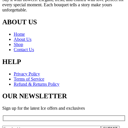
every special moment. Each bouquet tells a story make yours
unforgettable.
ABOUT US
Home
About Us
Shop
Contact Us
HELP
Privacy Policy
Terms of Service
Refund & Returns Policy
OUR NEWSLETTER
Sign up for the latest Ice offers and exclusives