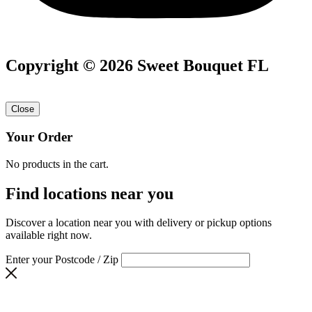
Copyright © 2026 Sweet Bouquet FL
Close
Your Order
No products in the cart.
Find locations near you
Discover a location near you with delivery or pickup options
available right now.
Enter your Postcode / Zip