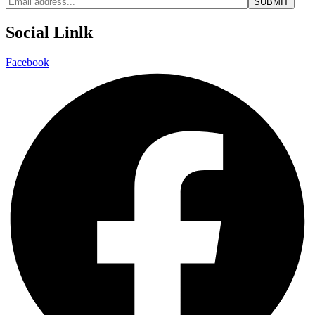
Social Linlk
Facebook