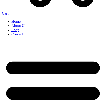
Cart
Home
About Us
Shop
Contact