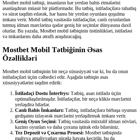
Mostbet mobil tətbiqi, insanların hər yerdən bahis etmələrini
asanlaşdıran müasir bir platformadır. Bu tətbiq, istifadəçilərə rahatlıq
və sürət təqdim edərək, hər hansı bir yerdən oyunlara qoşulma
imkanı verir. Mobil tətbiq vasitəsilə istifadəçilər, canlı oyunlardan
tutmuş idman mərclərinə qədər geniş bir seçimlər dünyasına daxil
olurlar. Bu yazıda, Mostbet mobil tətbiqinin üstünlükləri, istifadəsi
və imkanlarını daha ətraflı araşdıracağıq.
Mostbet Mobil Tətbiğinin Əsas
Özəllikləri
Mostbet mobil tətbiqinin bir neçə xüsusiyyəti var ki, bu da onun
istifadəçiləri üçün cəlbedici edir. Aşağıda tətbiqin əsas
xüsusiyyətlərini təqdim edirik:
İstifadəçi Dostu İnterfeys:
Tətbiq, asan istifadə üçün
optimallaşdırılmışdır. İstifadəçilər, bir neçə kliklə mərclərini
yerləşdirə bilərlər.
Canlı Bahis İmkanları:
Tətbiq, istifadəçilərə birbaşa oyunun
gedişatını izləyərək mərclərini yerləşdirmək imkanı verir.
Geniş Oyun Seçimi:
Tətbiq vasitəsilə müxtəlif idman növləri,
kazino oyunları və daha çoxuna iştirak edə bilərsiniz.
Tez Depozit və Çıxarma Prosesi:
Mostbet tətbiqində
maliyyə əməliyyatları sürətlə həyata keçirilir, bu da