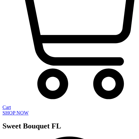
Cart
SHOP NOW
Sweet Bouquet FL