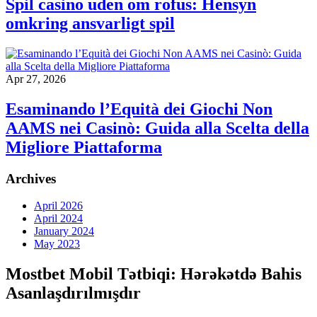
Spil casino uden om rofus: Hensyn
omkring ansvarligt spil
Apr 27, 2026
Esaminando l’Equità dei Giochi Non
AAMS nei Casinò: Guida alla Scelta della
Migliore Piattaforma
Archives
April 2026
April 2024
January 2024
May 2023
Mostbet Mobil Tətbiqi: Hərəkətdə Bahis
Asanlaşdırılmışdır