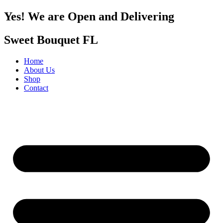
Yes! We are Open and Delivering
Sweet Bouquet FL
Home
About Us
Shop
Contact