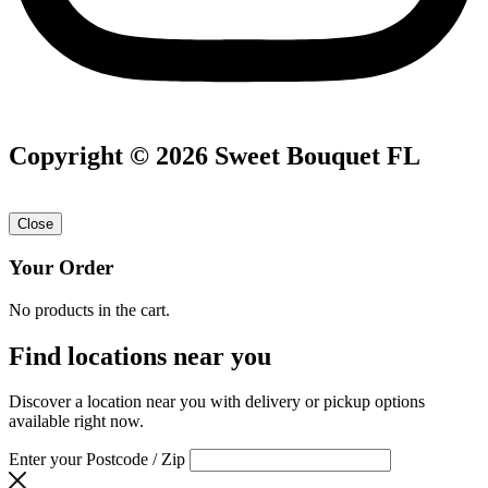
Copyright © 2026 Sweet Bouquet FL
Close
Your Order
No products in the cart.
Find locations near you
Discover a location near you with delivery or pickup options
available right now.
Enter your Postcode / Zip