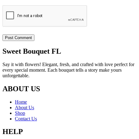
Sweet Bouquet FL
Say it with flowers! Elegant, fresh, and crafted with love perfect for
every special moment. Each bouquet tells a story make yours
unforgettable.
ABOUT US
Home
About Us
Shop
Contact Us
HELP