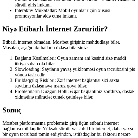
sürətli giriş imkanı.
İnteraktiv Mükafatlar: Mobil oyunlar üçün xüsusi
promosyonlar əldə etmə imkanı.
Niyə Etibarlı İnternet Zəruridir?
Etibarlı internet olmadan, Mostbet girişiniz məhdudlaşa bilər.
Məsələn, aşağıdakı hallarla üzləşə bilərsiniz:
Bağlantı Kəsilmələri: Oyun zamanı ani kəsinti sizə maddi
itkiyə səbəb ola bilər.
Slowloading: Saytların yavaş yüklənməsi oyun təcrübəsini pis
yöndə təsir edir.
Fırıldaqçılıq Riskləri: Zəif internet bağlantısı sizi saxta
saytlarla üzləşməyə məruz qoya bilər.
Problemlərin Düzgün Həlli: Əgər bağlantınız zəifdirsə, dəstək
xidmətinə müraciət etmək çətinləşə bilər.
Sonuç
Mostbet platformasına problemsiz giriş üçün etibarlı internet
bağlantısı mütləqdir. Yüksək sürətli və stabil bir internet, daha yaxşı
bir oyun təcrübəsi təmin etdiyindən, istifadəçilər bu faktoru nəzərə