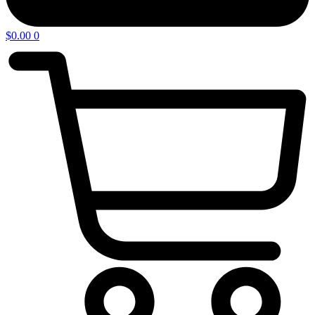
$
0.00
0