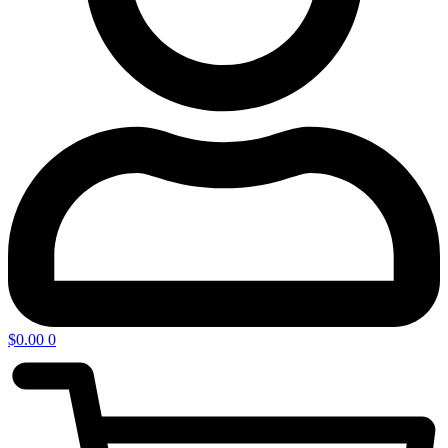
$
0.00
0