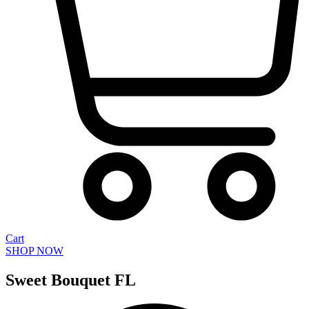
Cart
SHOP NOW
Sweet Bouquet FL