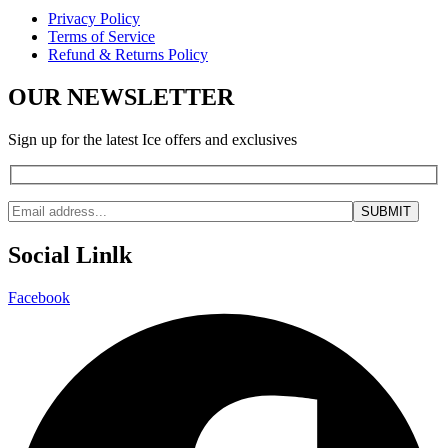
Privacy Policy
Terms of Service
Refund & Returns Policy
OUR NEWSLETTER
Sign up for the latest Ice offers and exclusives
Social Linlk
Facebook