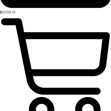
$
0.00
0