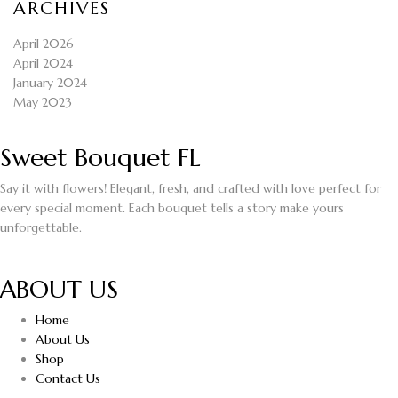
ARCHIVES
April 2026
April 2024
January 2024
May 2023
Sweet Bouquet FL
Say it with flowers! Elegant, fresh, and crafted with love perfect for
every special moment. Each bouquet tells a story make yours
unforgettable.
ABOUT US
Home
About Us
Shop
Contact Us