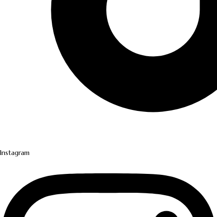
Instagram