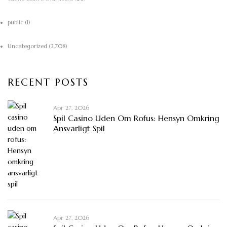
public
(1)
Uncategorized
(2,708)
RECENT POSTS
Apr 27, 2026
Spil Casino Uden Om Rofus: Hensyn Omkring
Ansvarligt Spil
Apr 27, 2026