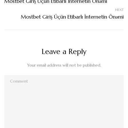
Mostbet Giriş Üçün Etibarlı İnternetin Önəmi
NEXT
Mostbet Giriş Üçün Etibarlı İnternetin Önəmi
Leave a Reply
Your email address will not be published.