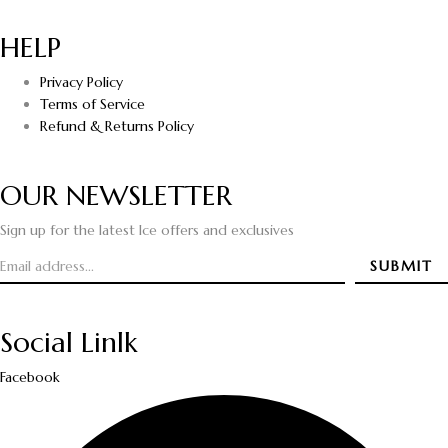
HELP
Privacy Policy
Terms of Service
Refund & Returns Policy
OUR NEWSLETTER
Sign up for the latest Ice offers and exclusives
Social Linlk
Facebook