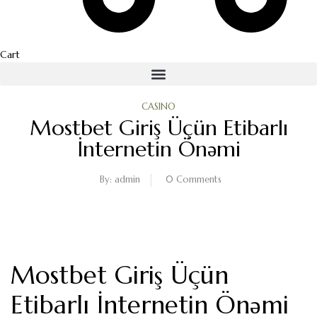
Cart
CASINO
Mostbet Giriş Üçün Etibarlı
İnternetin Önəmi
By:
admin
0
Comments
Mostbet Giriş Üçün
Etibarlı İnternetin Önəmi