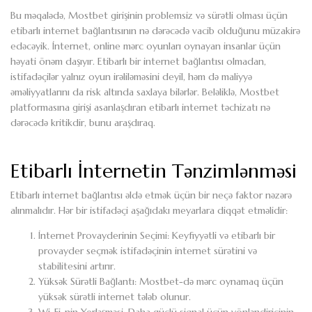
Bu məqalədə, Mostbet girişinin problemsiz və sürətli olması üçün
etibarlı internet bağlantısının nə dərəcədə vacib olduğunu müzakirə
edəcəyik. İnternet, online mərc oyunları oynayan insanlar üçün
həyati önəm daşıyır. Etibarlı bir internet bağlantısı olmadan,
istifadəçilər yalnız oyun irəliləməsini deyil, həm də maliyyə
əməliyyatlarını da risk altında saxlaya bilərlər. Beləliklə, Mostbet
platformasına girişi asanlaşdıran etibarlı internet təchizatı nə
dərəcədə kritikdir, bunu araşdıraq.
Etibarlı İnternetin Tənzimlənməsi
Etibarlı internet bağlantısı əldə etmək üçün bir neçə faktor nəzərə
alınmalıdır. Hər bir istifadəçi aşağıdakı meyarlara diqqət etməlidir:
İnternet Provayderinin Seçimi: Keyfiyyətli və etibarlı bir
provayder seçmək istifadəçinin internet sürətini və
stabilitesini artırır.
Yüksək Sürətli Bağlantı: Mostbet-də mərc oynamaq üçün
yüksək sürətli internet tələb olunur.
Wi-Fi-nin Yerləşməsi: Daha güclü siqnal üçün yönləndiricinin