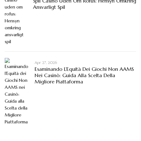
Spil Casino Uden Om Rofus: Hensyn Omkring
Ansvarligt Spil
Apr 27, 2026
Esaminando L’Equità Dei Giochi Non AAMS
Nei Casinò: Guida Alla Scelta Della
Migliore Piattaforma