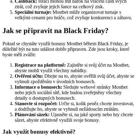
Cashback:
Hráči mohou mít nárok na vrácení části svých
ztrát, což zvyšuje jejich šance na celkový zisk.
Speciální turnaje:
Mostbet může organizovat turnaje s
velkými cenami pro hráče, což zvyšuje konkurenci a zábavu.
Jak se připravit na Black Friday?
Pokud se chystáte využít bonusy Mostbet během Black Friday, je
důležité být na tuto událost dobře připraven. Zde jsou kroky, které
byste měli zvážit:
Registrace na platformě:
Zajistěte si svůj účet na Mostbet,
abyste mohli využít všechny nabídky.
Ověření účtu:
Dbejte na to, abyste ověřili svůj účet, abyste se
vyhnuli zpožděním v úvodních bonusech.
Informace o bonusech:
Sledujte webové stránky Mostbet
nebo jejich sociální sítě, kde budou zveřejněny všechny
detaily o dostupných bonusech.
Stanovte si rozpočet:
Určte si, kolik peněz chcete investovat,
a dodržujte ho, abyste se vyhnuli nežádoucím ztrátám.
Plánování sázek:
Ujasněte si, na jaké sporty nebo hry chcete
sázet, abyste efektivně využili svoje bonusy.
Jak využít bonusy efektivně?