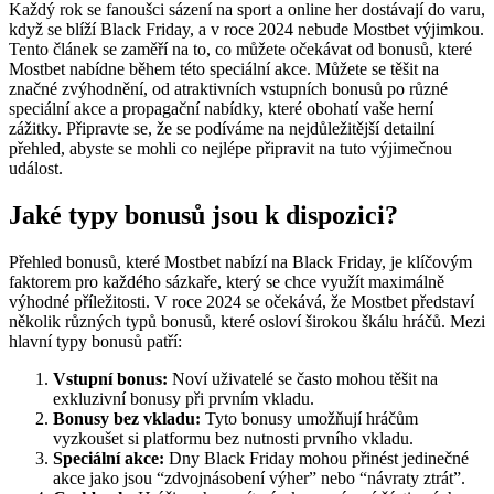
Každý rok se fanoušci sázení na sport a online her dostávají do varu,
když se blíží Black Friday, a v roce 2024 nebude Mostbet výjimkou.
Tento článek se zaměří na to, co můžete očekávat od bonusů, které
Mostbet nabídne během této speciální akce. Můžete se těšit na
značné zvýhodnění, od atraktivních vstupních bonusů po různé
speciální akce a propagační nabídky, které obohatí vaše herní
zážitky. Připravte se, že se podíváme na nejdůležitější detailní
přehled, abyste se mohli co nejlépe připravit na tuto výjimečnou
událost.
Jaké typy bonusů jsou k dispozici?
Přehled bonusů, které Mostbet nabízí na Black Friday, je klíčovým
faktorem pro každého sázkaře, který se chce využít maximálně
výhodné příležitosti. V roce 2024 se očekává, že Mostbet představí
několik různých typů bonusů, které osloví širokou škálu hráčů. Mezi
hlavní typy bonusů patří:
Vstupní bonus:
Noví uživatelé se často mohou těšit na
exkluzivní bonusy při prvním vkladu.
Bonusy bez vkladu:
Tyto bonusy umožňují hráčům
vyzkoušet si platformu bez nutnosti prvního vkladu.
Speciální akce:
Dny Black Friday mohou přinést jedinečné
akce jako jsou “zdvojnásobení výher” nebo “návraty ztrát”.