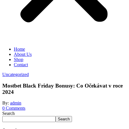
Home
About Us
Shop
Contact
Uncategorized
Mostbet Black Friday Bonusy: Co Očekávat v roce
2024
By:
admin
0
Comments
Search
Search