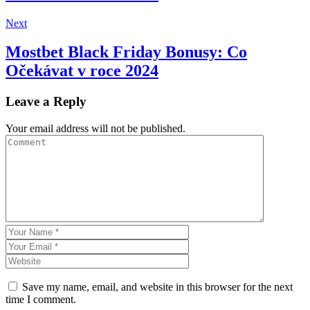
Next
Mostbet Black Friday Bonusy: Co
Očekávat v roce 2024
Leave a Reply
Your email address will not be published.
Save my name, email, and website in this browser for the next
time I comment.