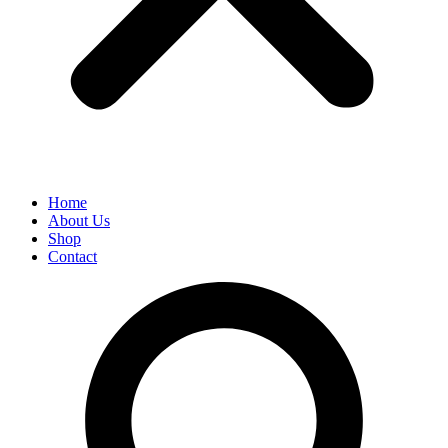
Home
About Us
Shop
Contact