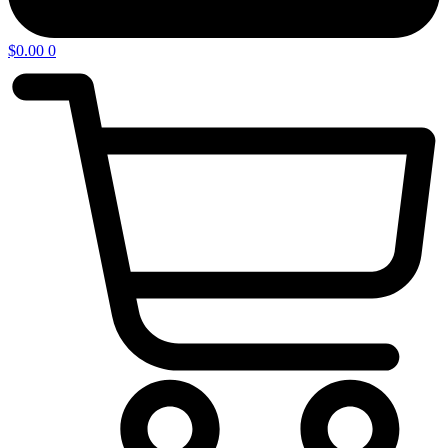
$
0.00
0