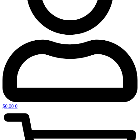
$
0.00
0