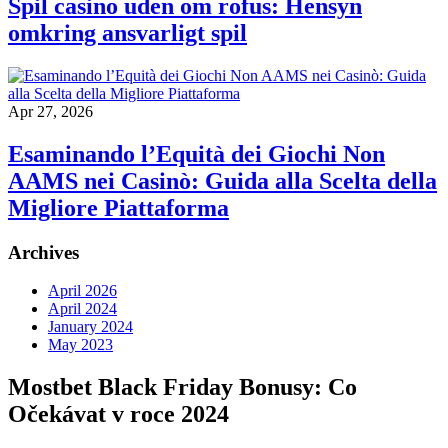
Spil casino uden om rofus: Hensyn
omkring ansvarligt spil
Apr 27, 2026
Esaminando l’Equità dei Giochi Non
AAMS nei Casinò: Guida alla Scelta della
Migliore Piattaforma
Archives
April 2026
April 2024
January 2024
May 2023
Mostbet Black Friday Bonusy: Co
Očekávat v roce 2024