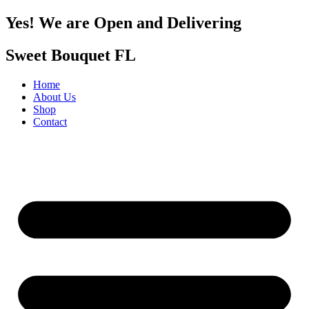
Yes! We are Open and Delivering
Sweet Bouquet FL
Home
About Us
Shop
Contact