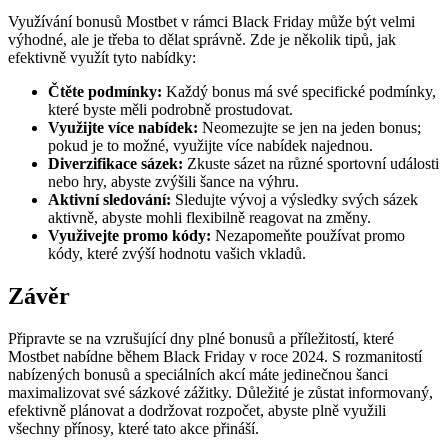
Využívání bonusů Mostbet v rámci Black Friday může být velmi
výhodné, ale je třeba to dělat správně. Zde je několik tipů, jak
efektivně využít tyto nabídky:
Čtěte podmínky:
Každý bonus má své specifické podmínky,
které byste měli podrobně prostudovat.
Využijte více nabídek:
Neomezujte se jen na jeden bonus;
pokud je to možné, využijte více nabídek najednou.
Diverzifikace sázek:
Zkuste sázet na různé sportovní události
nebo hry, abyste zvýšili šance na výhru.
Aktivní sledování:
Sledujte vývoj a výsledky svých sázek
aktivně, abyste mohli flexibilně reagovat na změny.
Využivejte promo kódy:
Nezapomeňte používat promo
kódy, které zvýší hodnotu vašich vkladů.
Závěr
Připravte se na vzrušující dny plné bonusů a příležitostí, které
Mostbet nabídne během Black Friday v roce 2024. S rozmanitostí
nabízených bonusů a speciálních akcí máte jedinečnou šanci
maximalizovat své sázkové zážitky. Důležité je zůstat informovaný,
efektivně plánovat a dodržovat rozpočet, abyste plně využili
všechny přínosy, které tato akce přináší.