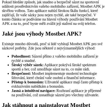
Pokud hledáte způsob, jak snadno a bezpečně sázet na sportovní
události prostřednictvím vašeho mobilního zařízení, Mostbet APK je
skvělou volbou. Tato aplikace nabízí širokou škálu funkcí, které
zajišťují, že vaše sázky jsou nejen rychlé, ale také bezpečné. V
tomto článku se podíváme na hlavní výhody používání Mostbet
APK a na to, proč byste měli zvážit její stažení na svůj telefon.
Jaké jsou výhody Mostbet APK?
Existuje mnoho důvodů, proč si lidé vybírají Mostbet APK pro své
sázkové potřeby. Zde jsou některé z nejvýznamnějších výhod:
Pohodlnost:
Sázení přímo z vašeho mobilního zařízení je
rychlé a snadné.
Široký výběr sázek:
Aplikace pokrývá široké spektrum
sportů a her, což umožňuje sázet na to, co máte rádi.
Bezpečnost:
Mostbet implementuje moderní technologie
šifrování, které chrání vaše osobní a finanční informace.
Přístup k bonusům:
Uživatelé aplikace mají často přístup k
exkluzivním nabídkám a bonusům.
Jasná a intuitivní navigace:
Rozhraní aplikace je příjemné
na používání, což usnadňuje sázení pro všechny uživatele.
Jak stáhnout a nainstalovat Mostbet