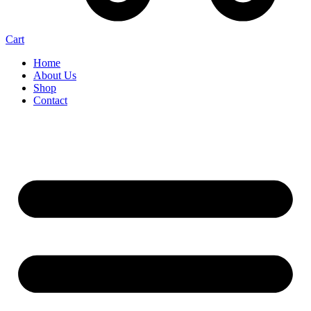
Cart
Home
About Us
Shop
Contact