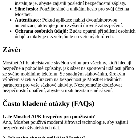
instalujte je, abyste zajistili poslední bezpečnostní záplaty.
Silné heslo:
Použijte silné a unikátní heslo pro svůj účet na
Mostbet.
Autentizace:
Pokud aplikace nabízí dvoufaktorovou
autentizaci, aktivujte ji pro zvýšení úrovně zabezpečení.
Ochrana osobních údajů:
Buďte opatrní při sdílení osobních
údajů a nikdy je nezveřejňujte na veřejných fórech.
Závěr
Mostbet APK představuje skvělou volbu pro všechny, kteří hledají
bezpečné a pohodlné způsoby, jak sázet na sportovní události přímo
ze svého mobilního telefonu. Se snadným stahováním, širokým
výběrem sázek a důrazem na bezpečnost je Mostbet ideálních
partnerem pro vaše sázkové aktivity. Nezapomeňte dodržovat
bezpečnostní opatření, abyste si užili bezstarostné sázení.
Často kladené otázky (FAQs)
1. Je Mostbet APK bezpečný pro používání?
Ano, Mostbet používá moderní šifrovací technologie, aby zajistil
bezpečnost uživatelských dat.