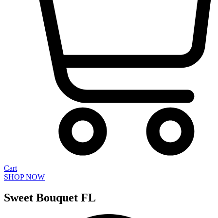
Cart
SHOP NOW
Sweet Bouquet FL