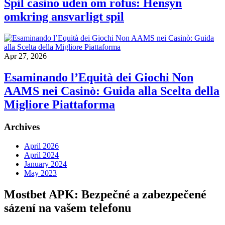
Spil casino uden om rofus: Hensyn
omkring ansvarligt spil
Apr 27, 2026
Esaminando l’Equità dei Giochi Non
AAMS nei Casinò: Guida alla Scelta della
Migliore Piattaforma
Archives
April 2026
April 2024
January 2024
May 2023
Mostbet APK: Bezpečné a zabezpečené
sázení na vašem telefonu