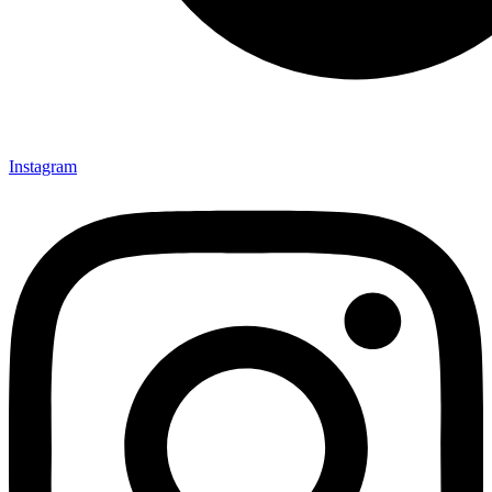
Instagram