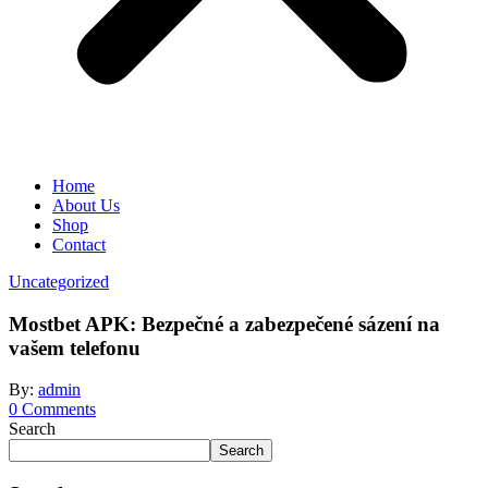
Home
About Us
Shop
Contact
Uncategorized
Mostbet APK: Bezpečné a zabezpečené sázení na
vašem telefonu
By:
admin
0
Comments
Search
Search