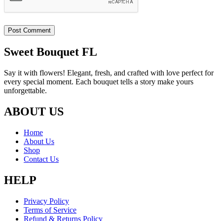
Sweet Bouquet FL
Say it with flowers! Elegant, fresh, and crafted with love perfect for
every special moment. Each bouquet tells a story make yours
unforgettable.
ABOUT US
Home
About Us
Shop
Contact Us
HELP
Privacy Policy
Terms of Service
Refund & Returns Policy