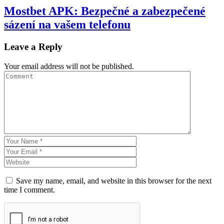
Mostbet APK: Bezpečné a zabezpečené
sázení na vašem telefonu
Leave a Reply
Your email address will not be published.
Save my name, email, and website in this browser for the next
time I comment.