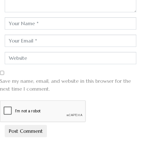
Save my name, email, and website in this browser for the
next time I comment.