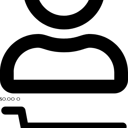
$
0.00
0