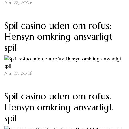
Apr 27, 2026
Spil casino uden om rofus:
Hensyn omkring ansvarligt
spil
Apr 27, 2026
Spil casino uden om rofus:
Hensyn omkring ansvarligt
spil