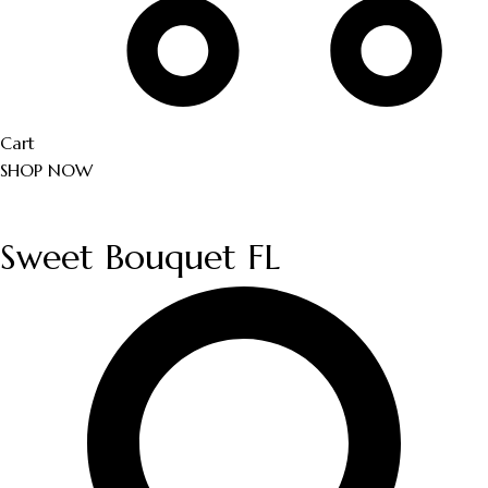
Cart
SHOP NOW
Sweet Bouquet FL