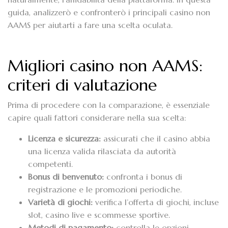
guida, analizzerò e confronterò i principali casino non
AAMS per aiutarti a fare una scelta oculata.
Migliori casino non AAMS:
criteri di valutazione
Prima di procedere con la comparazione, è essenziale
capire quali fattori considerare nella sua scelta:
Licenza e sicurezza:
assicurati che il casino abbia
una licenza valida rilasciata da autorità
competenti.
Bonus di benvenuto:
confronta i bonus di
registrazione e le promozioni periodiche.
Varietà di giochi:
verifica l’offerta di giochi, incluse
slot, casino live e scommesse sportive.
Metodi di pagamento:
controlla le opzioni