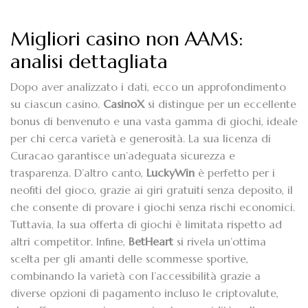
Migliori casino non AAMS:
analisi dettagliata
Dopo aver analizzato i dati, ecco un approfondimento
su ciascun casino.
CasinoX
si distingue per un eccellente
bonus di benvenuto e una vasta gamma di giochi, ideale
per chi cerca varietà e generosità. La sua licenza di
Curacao garantisce un’adeguata sicurezza e
trasparenza. D’altro canto,
LuckyWin
è perfetto per i
neofiti del gioco, grazie ai giri gratuiti senza deposito, il
che consente di provare i giochi senza rischi economici.
Tuttavia, la sua offerta di giochi è limitata rispetto ad
altri competitor. Infine,
BetHeart
si rivela un’ottima
scelta per gli amanti delle scommesse sportive,
combinando la varietà con l’accessibilità grazie a
diverse opzioni di pagamento incluso le criptovalute,