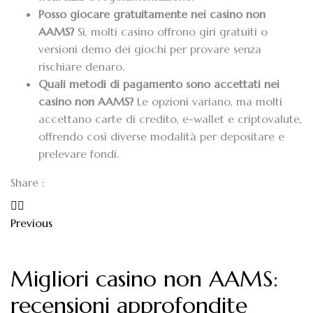
Posso giocare gratuitamente nei casino non
AAMS?
Sì, molti casino offrono giri gratuiti o
versioni demo dei giochi per provare senza
rischiare denaro.
Quali metodi di pagamento sono accettati nei
casino non AAMS?
Le opzioni variano, ma molti
accettano carte di credito, e-wallet e criptovalute,
offrendo così diverse modalità per depositare e
prelevare fondi.
Share :
Previous
Migliori casino non AAMS:
recensioni approfondite