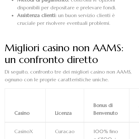
disponibili per depositare e prelevare fondi.
Assistenza clienti:
un buon servizio clienti è
cruciale per risolvere eventuali problemi.
Migliori casino non AAMS:
un confronto diretto
Di seguito, confronto tre dei migliori casino non AAMS,
ognuno con le proprie caratteristiche uniche.
Bonus di
Casino
Licenza
Benvenuto
CasinoX
Curacao
100% fino