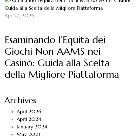
Apr 27, 2026
Esaminando l’Equità dei
Giochi Non AAMS nei
Casinò: Guida alla Scelta
della Migliore Piattaforma
Archives
April 2026
April 2024
January 2024
May 2023