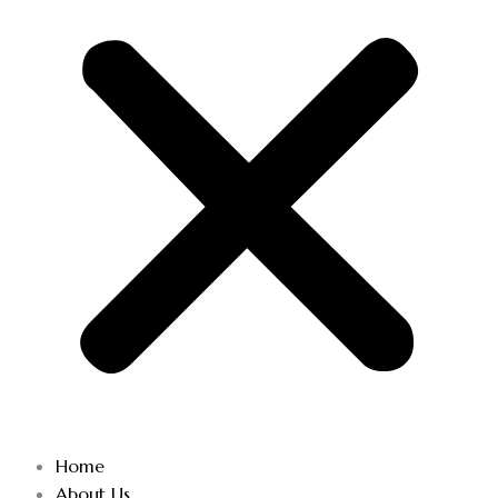
Home
About Us