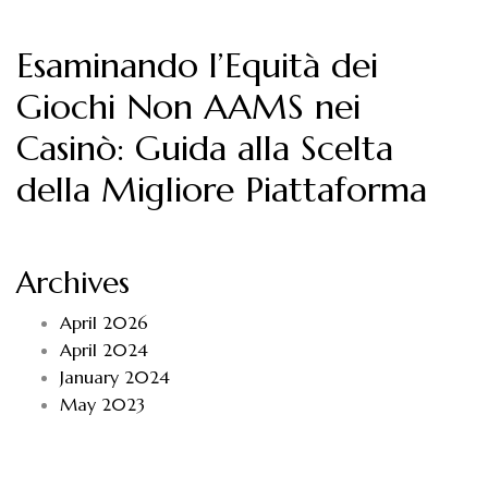
Esaminando l’Equità dei
Giochi Non AAMS nei
Casinò: Guida alla Scelta
della Migliore Piattaforma
Archives
April 2026
April 2024
January 2024
May 2023