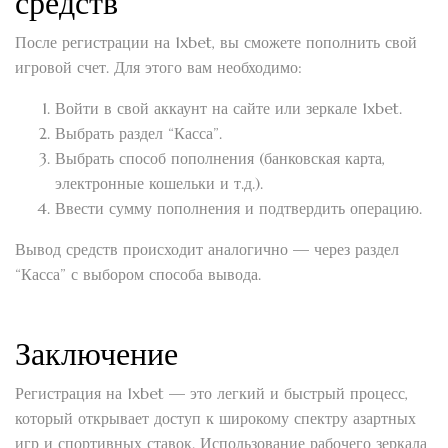
средств
После регистрации на 1xbet, вы сможете пополнить свой
игровой счет. Для этого вам необходимо:
Войти в свой аккаунт на сайте или зеркале 1xbet.
Выбрать раздел “Касса”.
Выбрать способ пополнения (банковская карта,
электронные кошельки и т.д.).
Ввести сумму пополнения и подтвердить операцию.
Вывод средств происходит аналогично — через раздел
“Касса” с выбором способа вывода.
Заключение
Регистрация на 1xbet — это легкий и быстрый процесс,
который открывает доступ к широкому спектру азартных
игр и спортивных ставок. Использование рабочего зеркала