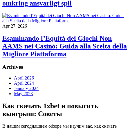
omkring ansvarligt spil
Apr 27, 2026
Esaminando l’Equità dei Giochi Non
AAMS nei Casinò: Guida alla Scelta della
Migliore Piattaforma
Archives
April 2026
April 2024
January 2024
May 2023
Как скачать 1xbet и повысить
выигрыш: Советы
В нашем сегодняшнем обзоре мы научим вас, как скачать