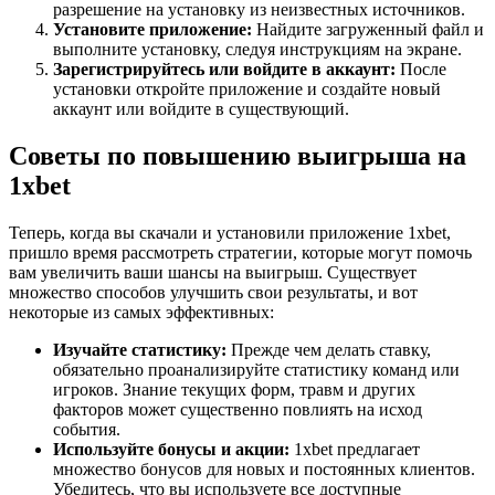
разрешение на установку из неизвестных источников.
Установите приложение:
Найдите загруженный файл и
выполните установку, следуя инструкциям на экране.
Зарегистрируйтесь или войдите в аккаунт:
После
установки откройте приложение и создайте новый
аккаунт или войдите в существующий.
Советы по повышению выигрыша на
1xbet
Теперь, когда вы скачали и установили приложение 1xbet,
пришло время рассмотреть стратегии, которые могут помочь
вам увеличить ваши шансы на выигрыш. Существует
множество способов улучшить свои результаты, и вот
некоторые из самых эффективных:
Изучайте статистику:
Прежде чем делать ставку,
обязательно проанализируйте статистику команд или
игроков. Знание текущих форм, травм и других
факторов может существенно повлиять на исход
события.
Используйте бонусы и акции:
1xbet предлагает
множество бонусов для новых и постоянных клиентов.
Убедитесь, что вы используете все доступные