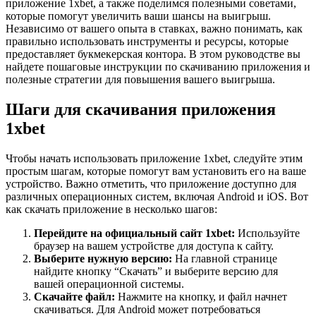
приложение 1xbet, а также поделимся полезными советами,
которые помогут увеличить ваши шансы на выигрыш.
Независимо от вашего опыта в ставках, важно понимать, как
правильно использовать инструменты и ресурсы, которые
предоставляет букмекерская контора. В этом руководстве вы
найдете пошаговые инструкции по скачиванию приложения и
полезные стратегии для повышения вашего выигрыша.
Шаги для скачивания приложения
1xbet
Чтобы начать использовать приложение 1xbet, следуйте этим
простым шагам, которые помогут вам установить его на ваше
устройство. Важно отметить, что приложение доступно для
различных операционных систем, включая Android и iOS. Вот
как скачать приложение в несколько шагов:
Перейдите на официальный сайт 1xbet:
Используйте
браузер на вашем устройстве для доступа к сайту.
Выберите нужную версию:
На главной странице
найдите кнопку “Скачать” и выберите версию для
вашей операционной системы.
Скачайте файл:
Нажмите на кнопку, и файл начнет
скачиваться. Для Android может потребоваться