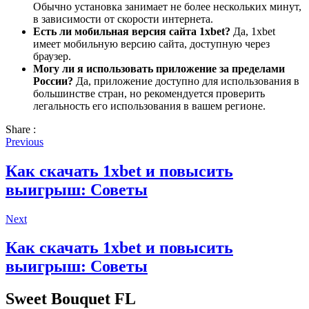
Обычно установка занимает не более нескольких минут,
в зависимости от скорости интернета.
Есть ли мобильная версия сайта 1xbet?
Да, 1xbet
имеет мобильную версию сайта, доступную через
браузер.
Могу ли я использовать приложение за пределами
России?
Да, приложение доступно для использования в
большинстве стран, но рекомендуется проверить
легальность его использования в вашем регионе.
Share :
Previous
Как скачать 1xbet и повысить
выигрыш: Советы
Next
Как скачать 1xbet и повысить
выигрыш: Советы
Sweet Bouquet FL