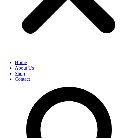
Home
About Us
Shop
Contact