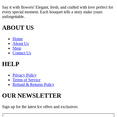
Say it with flowers! Elegant, fresh, and crafted with love perfect for
every special moment. Each bouquet tells a story make yours
unforgettable.
ABOUT US
Home
About Us
Shop
Contact Us
HELP
Privacy Policy
Terms of Service
Refund & Returns Policy
OUR NEWSLETTER
Sign up for the latest Ice offers and exclusives