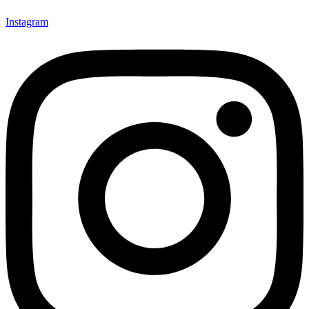
Instagram