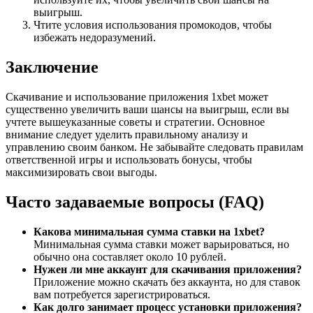
выигрыш.
Чтите условия использования промокодов, чтобы
избежать недоразумений.
Заключение
Скачивание и использование приложения 1xbet может
существенно увеличить ваши шансы на выигрыш, если вы
учтете вышеуказанные советы и стратегии. Основное
внимание следует уделить правильному анализу и
управлению своим банком. Не забывайте следовать правилам
ответственной игры и использовать бонусы, чтобы
максимизировать свои выгоды.
Часто задаваемые вопросы (FAQ)
Какова минимальная сумма ставки на 1xbet?
Минимальная сумма ставки может варьироваться, но
обычно она составляет около 10 рублей.
Нужен ли мне аккаунт для скачивания приложения?
Приложение можно скачать без аккаунта, но для ставок
вам потребуется зарегистрироваться.
Как долго занимает процесс установки приложения?