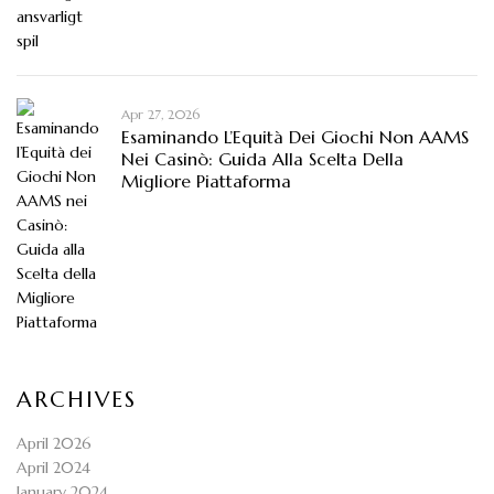
Apr 27, 2026
Esaminando L’Equità Dei Giochi Non AAMS
Nei Casinò: Guida Alla Scelta Della
Migliore Piattaforma
ARCHIVES
April 2026
April 2024
January 2024