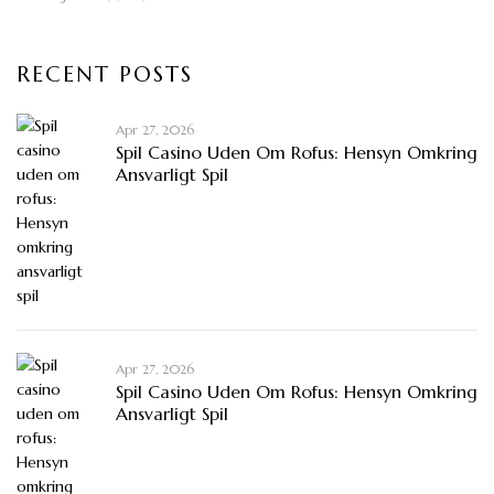
RECENT POSTS
Apr 27, 2026
Spil Casino Uden Om Rofus: Hensyn Omkring
Ansvarligt Spil
Apr 27, 2026
Spil Casino Uden Om Rofus: Hensyn Omkring
Ansvarligt Spil