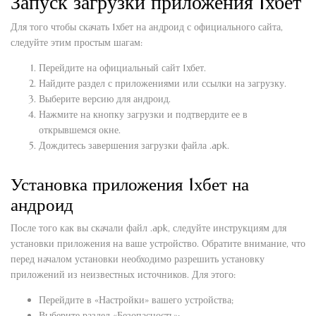
Запуск загрузки приложения 1хбет
Для того чтобы скачать 1хбет на андроид с официального сайта,
следуйте этим простым шагам:
Перейдите на официальный сайт 1хбет.
Найдите раздел с приложениями или ссылки на загрузку.
Выберите версию для андроид.
Нажмите на кнопку загрузки и подтвердите ее в
открывшемся окне.
Дождитесь завершения загрузки файла .apk.
Установка приложения 1хбет на
андроид
После того как вы скачали файл .apk, следуйте инструкциям для
установки приложения на ваше устройство. Обратите внимание, что
перед началом установки необходимо разрешить установку
приложений из неизвестных источников. Для этого:
Перейдите в «Настройки» вашего устройства;
Выберите раздел «Безопасность»;