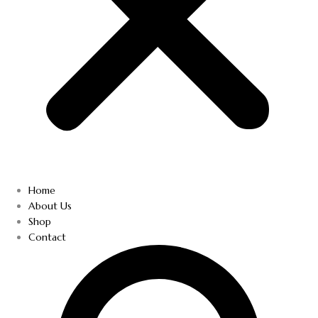
Home
About Us
Shop
Contact