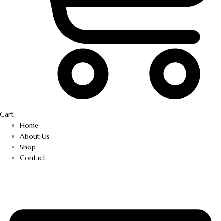
Cart
Home
About Us
Shop
Contact