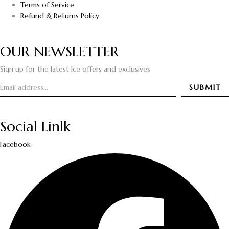
Terms of Service
Refund & Returns Policy
OUR NEWSLETTER
Sign up for the latest Ice offers and exclusives
Social Linlk
Facebook