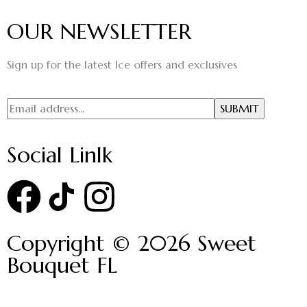
OUR NEWSLETTER
Sign up for the latest Ice offers and exclusives
Social Linlk
Copyright © 2026 Sweet
Bouquet FL