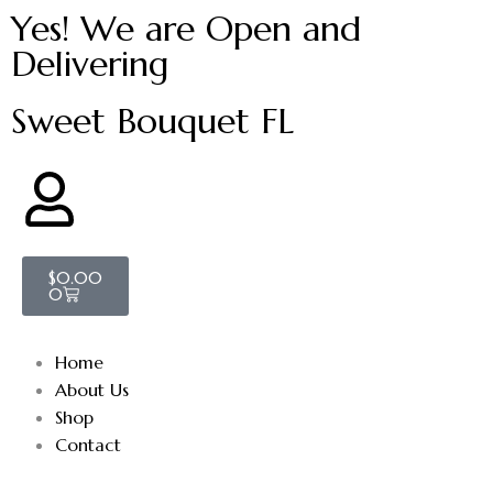
Yes! We are Open and
Delivering
Sweet Bouquet FL
$
0.00
0
Home
About Us
Shop
Contact