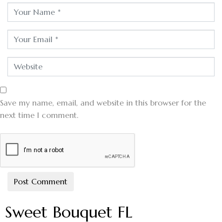
Save my name, email, and website in this browser for the
next time I comment.
Sweet Bouquet FL