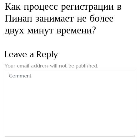
Как процесс регистрации в
Пинап занимает не более
двух минут времени?
Leave a Reply
Your email address will not be published.