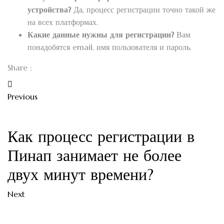
устройства?
Да, процесс регистрации точно такой же
на всех платформах.
Какие данные нужны для регистрации?
Вам
понадобятся email, имя пользователя и пароль.
Share :
Previous
Как процесс регистрации в
Пинап занимает не более
двух минут времени?
Next