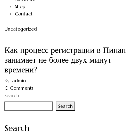
Shop
Contact
Uncategorized
Как процесс регистрации в Пинап
занимает не более двух минут
времени?
By:
admin
0
Comments
Search
Search
Search