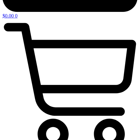
$
0.00
0