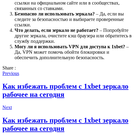
ссылки на официальном сайте или в сообществах,
связанных со ставками.
Безопасно ли использовать зеркала?
– Да, если вы
следите за безопасностью и выбираете проверенные
ссылки.
Что делать, если зеркало не работает?
– Попробуйте
другие зеркала, очистите кэш браузера или обратитесь в
службу поддержки.
Могу ли я использовать VPN для доступа к 1xbet?
–
Да, VPN может помочь обойти блокировки и
обеспечить дополнительную безопасность.
Share :
Previous
Как избежать проблем с 1xbet зеркало
рабочее на сегодня
Next
Как избежать проблем с 1xbet зеркало
рабочее на сегодня