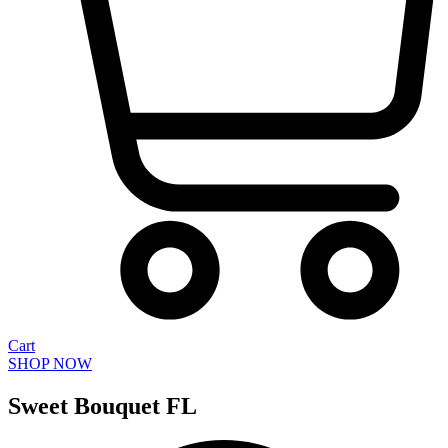
Cart
SHOP NOW
Sweet Bouquet FL