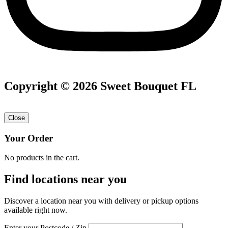
Copyright © 2026 Sweet Bouquet FL
Close
Your Order
No products in the cart.
Find locations near you
Discover a location near you with delivery or pickup options
available right now.
Enter your Postcode / Zip