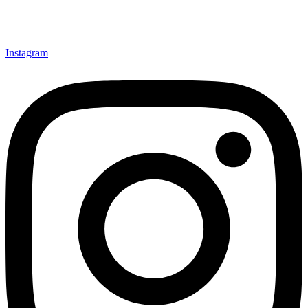
Instagram