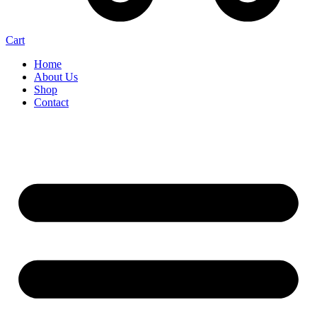
Cart
Home
About Us
Shop
Contact