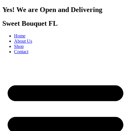
Yes! We are Open and Delivering
Sweet Bouquet FL
Home
About Us
Shop
Contact