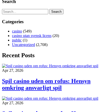
Search
Search
Categories
casino
(549)
casino utan svensk licens
(20)
public
(1)
Uncategorized
(2,708)
Recent Posts
Apr 27, 2026
Spil casino uden om rofus: Hensyn
omkring ansvarligt spil
Apr 27, 2026