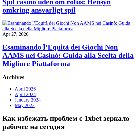
Spil casino uden om rofus: Hensyn
omkring ansvarligt spil
Apr 27, 2026
Esaminando l’Equità dei Giochi Non
AAMS nei Casinò: Guida alla Scelta della
Migliore Piattaforma
Archives
April 2026
April 2024
January 2024
May 2023
Как избежать проблем с 1xbet зеркало
рабочее на сегодня