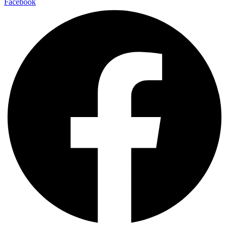
Facebook