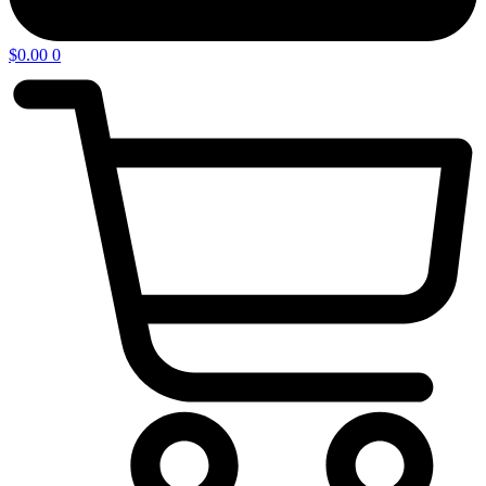
$
0.00
0