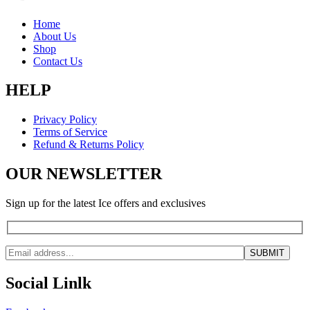
Home
About Us
Shop
Contact Us
HELP
Privacy Policy
Terms of Service
Refund & Returns Policy
OUR NEWSLETTER
Sign up for the latest Ice offers and exclusives
Social Linlk