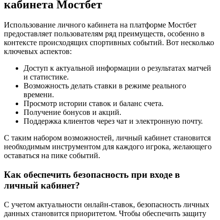
кабинета Мостбет
Использование личного кабинета на платформе Мостбет
предоставляет пользователям ряд преимуществ, особенно в
контексте происходящих спортивных событий. Вот несколько
ключевых аспектов:
Доступ к актуальной информации о результатах матчей
и статистике.
Возможность делать ставки в режиме реального
времени.
Просмотр истории ставок и баланс счета.
Получение бонусов и акций.
Поддержка клиентов через чат и электронную почту.
С таким набором возможностей, личный кабинет становится
необходимым инструментом для каждого игрока, желающего
оставаться на пике событий.
Как обеспечить безопасность при входе в
личный кабинет?
С учетом актуальности онлайн-ставок, безопасность личных
данных становится приоритетом. Чтобы обеспечить защиту