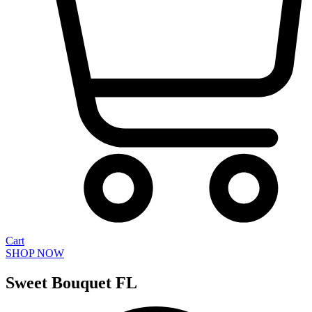
Cart
SHOP NOW
Sweet Bouquet FL