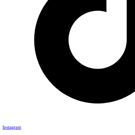
Instagram