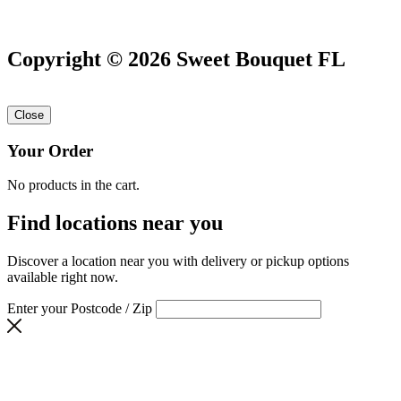
Copyright © 2026 Sweet Bouquet FL
Close
Your Order
No products in the cart.
Find locations near you
Discover a location near you with delivery or pickup options
available right now.
Enter your Postcode / Zip