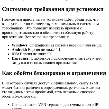
Системные требования для установки
Прежде чем приступить к установке 1xbet, убедитесь, что
ваше устройство соответствует минимальным системным
требованиям. Это позволит избежать проблем с
производительностью и обеспечит стабильную работу
приложения. Вот основные требования:
Windows:
Операционная система версии 7 или выше.
Android:
Версия не ниже 4.1.
iOS:
Версия не ниже 9.0.
Интернет:
Стабильное подключение к интернету для
загрузки и использования приложения.
Как обойти блокировки и ограничения
В некоторых случаях доступ к официальному сайту 1xbet
может быть ограничен в определенных регионах. Если вы
столкнулись с этой проблемой, есть несколько способов
обойти блокировки:
Использование VPN-сервисов для смены вашего IP
адреса;